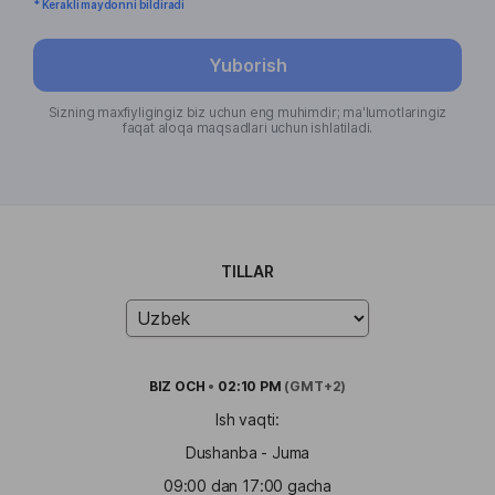
* Kerakli maydonni bildiradi
Yuborish
Sizning maxfiyligingiz biz uchun eng muhimdir; ma'lumotlaringiz
faqat aloqa maqsadlari uchun ishlatiladi.
TILLAR
BIZ
OCH
•
02:10 PM
(GMT+2)
Ish vaqti:
Dushanba - Juma
09:00 dan 17:00 gacha