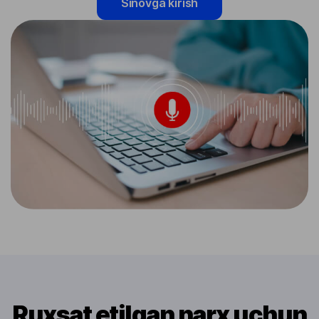
Sinovga kirish
Ruxsat etilgan narx uchun