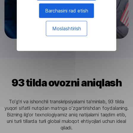
Barchasini rad etish
Moslashtirish
93 tilda ovozni aniqlash
Toʻgʻri va ishonchli transkripsiyalarni taʼminlab, 93 tilda
yuqori sifatli nutqdan matnga oʻzgartirishdan foydalaning.
Bizning ilg'or texnologiyamiz aniq natijalarni taqdim etib,
uni turli tillarda turli global muloqot ehtiyojlari uchun ideal
qiladi.