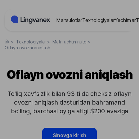
Cookie-lar menejmenti paneli
Mahsulotlar
Texnologiyalar
Yechimlar
T
>
Texnologiyalar
>
Matn uchun nutq
>
Oflayn ovozni aniqlash
Oflayn ovozni aniqlash
To'liq xavfsizlik bilan 93 tilda cheksiz oflayn
ovozni aniqlash dasturidan bahramand
bo'ling, barchasi oyiga atigi $200 evaziga
Sinovga kirish