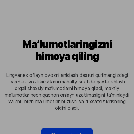
Maʼlumotlaringizni
himoya qiling
Lingvanex oflayn ovozni aniqlash dasturi qurilmangizdagi
barcha ovozli kirishlarni mahalliy sifatida qayta ishlash
orqali shaxsiy maʼlumotlarni himoya qiladi, maxfiy
maʼlumotlar hech qachon onlayn uzatilmasligini taʼminlaydi
va shu bilan maʼlumotlar buzilishi va ruxsatsiz kirishning
oldini oladi.