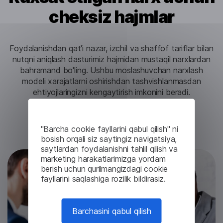
cheksiz hajmlar
Foydalanishdan qat'i nazar, izchil va shaffof tariflar bilan
nutqni aniqlash dasturimiz hajmidan mustaqil narxlardan
bahramand bo'ling. Ushbu moslashuvchan narxlash
modeli xarajatlarni oshirishdan tashvishlanmasdan
ehtiyojlaringizni kengaytirish imkonini beradi.
"Barcha cookie fayllarini qabul qilish" ni
Sinovga kirish
bosish orqali siz saytingiz navigatsiya,
saytlardan foydalanishni tahlil qilish va
marketing harakatlarimizga yordam
berish uchun qurilmangizdagi cookie
fayllarini saqlashiga rozilik bildirasiz.
Barchasini qabul qilish