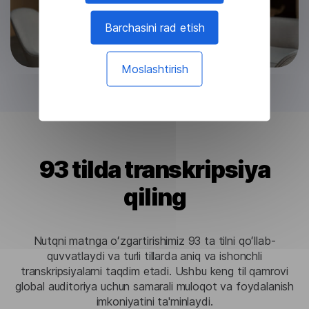
Barchasini rad etish
Moslashtirish
93 tilda transkripsiya
qiling
Nutqni matnga oʻzgartirishimiz 93 ta tilni qoʻllab-
quvvatlaydi va turli tillarda aniq va ishonchli
transkripsiyalarni taqdim etadi. Ushbu keng til qamrovi
global auditoriya uchun samarali muloqot va foydalanish
imkoniyatini ta'minlaydi.