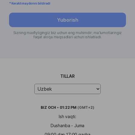
* Kerakli maydonni bildiradi
Yuborish
Sizning maxfiyligingiz biz uchun eng muhimdir; ma'lumotlaringiz
faqat aloqa maqsadlari uchun ishlatiladi.
TILLAR
BIZ
OCH
•
01:22 PM
(GMT+2)
Ish vaqti:
Dushanba - Juma
09:00 dan 17:00 gacha