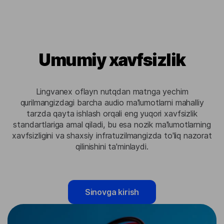
Umumiy xavfsizlik
Lingvanex oflayn nutqdan matnga yechim
qurilmangizdagi barcha audio ma'lumotlarni mahalliy
tarzda qayta ishlash orqali eng yuqori xavfsizlik
standartlariga amal qiladi, bu esa nozik ma'lumotlarning
xavfsizligini va shaxsiy infratuzilmangizda to'liq nazorat
qilinishini ta'minlaydi.
Sinovga kirish