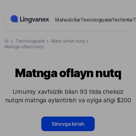
Cookie-lar menejmenti paneli
Mahsulotlar
Texnologiyalar
Yechimlar
T
>
Texnologiyalar
>
Matn uchun nutq
>
Matnga oflayn nutq
Matnga oflayn nutq
Umumiy xavfsizlik bilan 93 tilda cheksiz
nutqni matnga aylantirish va oyiga atigi $200
Sinovga kirish