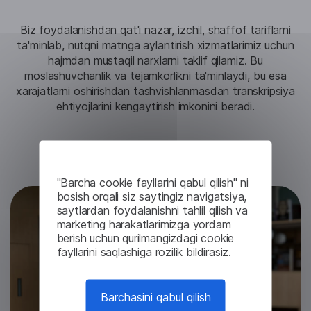
Biz foydalanishdan qat'i nazar, izchil, shaffof tariflarni
ta'minlab, nutqni matnga aylantirish xizmatlarimiz uchun
hajmdan mustaqil narxlarni taklif qilamiz. Bu
moslashuvchanlik va tejamkorlikni ta'minlaydi, bu esa
xarajatlarni oshirishdan tashvishlanmasdan transkripsiya
ehtiyojlarini kengaytirish imkonini beradi.
Sinovga kirish
"Barcha cookie fayllarini qabul qilish" ni
bosish orqali siz saytingiz navigatsiya,
saytlardan foydalanishni tahlil qilish va
marketing harakatlarimizga yordam
berish uchun qurilmangizdagi cookie
fayllarini saqlashiga rozilik bildirasiz.
Barchasini qabul qilish