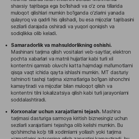
shaxsiy tajribaga ega bo'lishadi va o'z ona tillarida
muloqot qilishlari mumkin bo'lganda o'zlarini yanada
qulayroq va qadrli his qilishadi, bu esa mijozlar tajribasini
sezilarli darajada oshiradi va yuqori qoniqish va
sodiqlikka olib keladi.
Samaradorlik va mahsuldorlikning oshishi.
Mashinani tarjima qilish vositalari veb-saytlar, elektron
pochta xabarlari va matnli hujjatlar kabi turli xil
kontentni qamrab oluvchi katta hajmdagi ma'lumotlarni
qisqa vaqt ichida qayta ishlashi mumkin. MT dasturiy
ta'minoti tashqi tarjima xizmatlariga bo'lgan ishonchni
kamaytiradi va mijozlar bilan muloqot qilish va
kontentni tilni lokalizatsiya qilish kabi turli jarayonlarni
soddalashtiradi.
Korxonalar uchun xarajatlarni tejash.
Mashina
tarjimasi dasturiga sarmoya kiritish biznesingiz uchun
sezilarli xarajatlarni tejashga olib kelishi mumkin. Bu
qo'shimcha ko'p tilli xodimlarni yollash yoki tarjima
xizmatlarini autsorsing qilish zaruratini kamaytiradi, bu