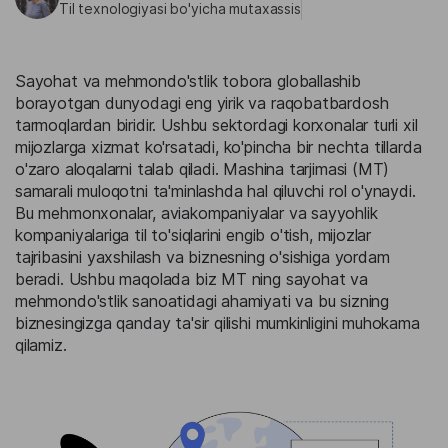
Til texnologiyasi bo'yicha mutaxassis
Sayohat va mehmondo'stlik tobora globallashib
borayotgan dunyodagi eng yirik va raqobatbardosh
tarmoqlardan biridir. Ushbu sektordagi korxonalar turli xil
mijozlarga xizmat ko'rsatadi, ko'pincha bir nechta tillarda
o'zaro aloqalarni talab qiladi. Mashina tarjimasi (MT)
samarali muloqotni ta'minlashda hal qiluvchi rol o'ynaydi.
Bu mehmonxonalar, aviakompaniyalar va sayyohlik
kompaniyalariga til to'siqlarini engib o'tish, mijozlar
tajribasini yaxshilash va biznesning o'sishiga yordam
beradi. Ushbu maqolada biz MT ning sayohat va
mehmondo'stlik sanoatidagi ahamiyati va bu sizning
biznesingizga qanday ta'sir qilishi mumkinligini muhokama
qilamiz.