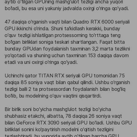
aytib o'tilgan GPUning mashg'ulot tezligi ancha yuqori
bo'ladi, bu esa uni yakuniy jadvalda oxirgi o'ringa qo'yadi.
47 daqiqa o'rganish vaqti bilan Quadro RTX 6000 seriyali
GPU ikkinchi o'rinda. Shuni ta'kidlash kerakki, bunday
o'quv tezligi ishlatilgan protsessorning to'rttaga teng
bo'lgan birliklari soniga teskari shartlangan. Faqat bitta
bunday GPUdan foydalanish taxminan 3,2 marta tezlikni
yo'qotadi va shuning uchun taxminan 153 daqiqa davom
etadi va uni oxirgi o'ringa qo'yadi.
Uchinchi qator TITAN RTX seriyali GPU tomonidan 75
daqiqa 85 soniya vaqt bilan qabul qilindi. Ushbu o'rganish
tezligi balli 2 ta protsessordan foydalanish bilan bog'liq
bo'lib, bu modelning o'quv vaqtini qisqartirdi.
Bir birlik soni bo'yicha mashg'ulot tezligi bo'yicha
shubhasiz etakchi, albatta, 78 daqiqa 26 soniya vaqt
bilan GeForce RTX 3090 seriyali GPU bo'ladi. Ushbu GPU
birliklari sonini ko'paytirish modelni o'qitish tezligini
tezlashtiradi, bu yuqorida aytib o'tilgan barcha GPU