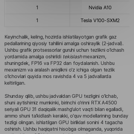
1
Nvidia A10
1
Tesla V100-SXM2
Keyinchalik, keling, hozirda ishlatilayotgan grafik gaz
pedallarining qiyosiy tahlilini amalga oshiraylik (2-jadval).
Ushbu grafik protsessorlar guruhi uchun tezlikni o'lchash
yordamida amalga oshirildi
tekislash
mexanizm,
shuningdek, FP16 va FP32 dan foydalanish. Ushbu
mexanizm va aralash aniqlikni o'z ichiga olgan tezlik
o'lchovlari quyida mos ravishda 4 va 5 jadvallarda
keltirilgan.
Shunday qilib, ushbu jadvaldan GPU tezligini o'lchab,
shuni aytishimiz mumkinki, birinchi o'rinni RTX A4500
seriyali GPU 31 daqiqalik mashg'ulot vaqti bilan egalladi,
ammo shuni ta'kidlash kerakki, o'quv modellarining bunday
tezligi olingan. ishlatilgan GPU birliklari sonini 4 tagacha
oshirish. Ushbu haqiqatni hisobga olmaganda, yuqorida