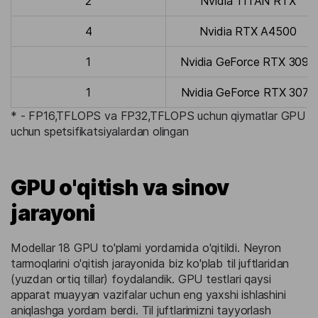
2
Nvidia TITAN RTX
4
Nvidia RTX A4500
1
Nvidia GeForce RTX 3090
1
Nvidia GeForce RTX 3070
* - FP16,TFLOPS va FP32,TFLOPS uchun qiymatlar GPU
uchun spetsifikatsiyalardan olingan
GPU o'qitish va sinov
jarayoni
Modellar 18 GPU to'plami yordamida o'qitildi. Neyron
tarmoqlarini o'qitish jarayonida biz ko'plab til juftlaridan
(yuzdan ortiq tillar) foydalandik. GPU testlari qaysi
apparat muayyan vazifalar uchun eng yaxshi ishlashini
aniqlashga yordam berdi. Til juftlarimizni tayyorlash