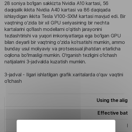
28 soniya bo‘lgan sakkizta Nvidia A10 kartasi, 56
daqiqalik ikkita Nvidia A40 kartasi va 86 daqiqada
ishlaydigan ikkita Tesla V100-SXM kartasi mavjud edi. Bir
vaqtning o'zida bir xil GPU seriyasining bir nechta
kartalarini qo'llash modellarni o'qitish jarayonini
tezlashtirishi va yuqori imkoniyatlarga ega bo'lgan GPU
bilan deyarli bir vaqtning o'zida ko'rsatishi mumkin, ammo
bunday usul moliyaviy va protsessual jihatdan etarlicha
oqilona bo'lmasligi mumkin. O'rganish tezligini o'lchash
natijalarini 3-jadvalda kuzatish mumkin.
3-jadval - Ilgari ishlatilgan grafik xaritalarda o'quv vaqtini
o'lchash
Using the alig
Effective batc
FP