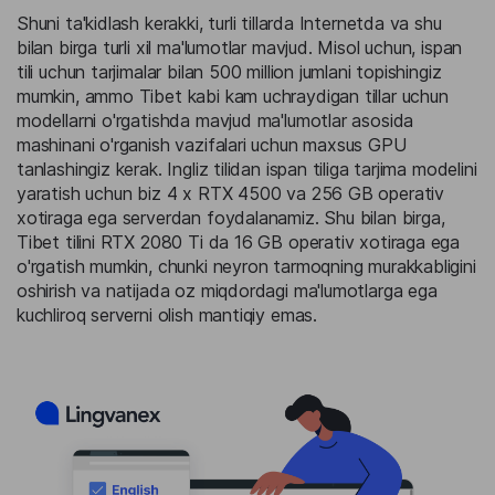
Shuni ta'kidlash kerakki, turli tillarda Internetda va shu
bilan birga turli xil ma'lumotlar mavjud. Misol uchun, ispan
tili uchun tarjimalar bilan 500 million jumlani topishingiz
mumkin, ammo Tibet kabi kam uchraydigan tillar uchun
modellarni o'rgatishda mavjud ma'lumotlar asosida
mashinani o'rganish vazifalari uchun maxsus GPU
tanlashingiz kerak. Ingliz tilidan ispan tiliga tarjima modelini
yaratish uchun biz 4 x RTX 4500 va 256 GB operativ
xotiraga ega serverdan foydalanamiz. Shu bilan birga,
Tibet tilini RTX 2080 Ti da 16 GB operativ xotiraga ega
o'rgatish mumkin, chunki neyron tarmoqning murakkabligini
oshirish va natijada oz miqdordagi ma'lumotlarga ega
kuchliroq serverni olish mantiqiy emas.