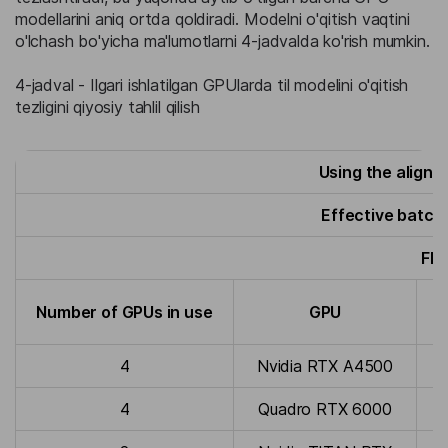
modellarini aniq ortda qoldiradi. Modelni o'qitish vaqtini
o'lchash bo'yicha ma'lumotlarni 4-jadvalda ko'rish mumkin.
4-jadval - Ilgari ishlatilgan GPUlarda til modelini o'qitish
tezligini qiyosiy tahlil qilish
Using the align
Effective batch
FP 
A
Number of GPUs in use
GPU
4
Nvidia RTX A4500
4
Quadro RTX 6000