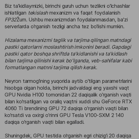
Biz ta'kidlaymizki, birinchi guruh uchun tezlikni o'lchashlar
ishlatilgan
tekislash
mexanizm va faqat foydalanish
FP32
Žum. Ushbu mexanizmdan foydalanmasdan, ba'zi
serverlarda o'rganish tezligi ancha tez bo'lishi mumkin.
Hizalama mexanizmi taglik va tarjima qilingan matndagi
pastki qatorlarni moslashtirish imkonini beradi. Gapdagi
pastki qator boshqa shriftda ta'kidlanishi va ta'kidlash
bilan tarjima qilinishi kerak bo'lganda, veb-sahifalar kabi
formatlangan matnni tarjima qilish kerak.
Neyron tarmog'ining yuqorida aytib o'tilgan parametrlarini
hisobga olgan holda, birinchi jadvaldagi eng yaxshi vaqt
GPU Nvidia H100 tomonidan 22 daqiqalik o'rganish vaqti
bilan ko'rsatilgan va oraliq vaqtni xuddi shu GeForce RTX
4060 Ti brendining GPU 72 daqiqa o'rganish vaqti bilan
ko'rsatdi va oxirgi o'rinni GPU Tesla V100-SXM 2 140
daqiqa o'rganish vaqti bilan egalladi.
Shuningdek, GPU testida o‘rganish egri chizig‘i 20 daqiqa