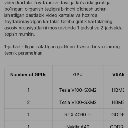
video kartalar foydalanish davriga ko'ra ikki guruhga
bo'lingan: o'rganish tezligini birinchi o'lchash uchun
ishlatilgan dastlabki video kartalar va hozirda
foydalanilayotgan kartalar. Ushbu grafik kartalarning
asosiy xususiyatlarini mos ravishda 1-jadval va 2-jadvalda
topish mumkin.
1-jadval - Ilgari ishlatilgan grafik protsessorlar va ularning
texnik parametrlari
Number of GPUs
GPU
VRAM,
1
Tesla V100-SXM2
HBM2, 
2
Tesla V100-SXM2
HBM2, 
1
RTX 4060 Ti
GDDR6,
1
Nvidia A40
GDDR6,