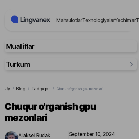
Cookie-lar menejmenti paneli
Mahsulotlar
Texnologiyalar
Yechimlar
T
Mualliflar
Turkum
General
Uy
Blog
Tadqiqot
/
/
/
Chuqur o'rganish gpu mezonlari
Tadqiqot
Odamlar uchun
Chuqur o'rganish gpu
Ishlar
mezonlari
September 10, 2024
Aliaksei Rudak