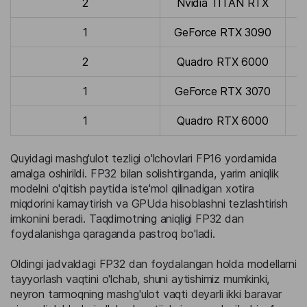
2
Nvidia TITAN RTX
1
GeForce RTX 3090
2
Quadro RTX 6000
1
GeForce RTX 3070
1
Quadro RTX 6000
Quyidagi mashg'ulot tezligi o'lchovlari FP16 yordamida
amalga oshirildi. FP32 bilan solishtirganda, yarim aniqlik
modelni o'qitish paytida iste'mol qilinadigan xotira
miqdorini kamaytirish va GPUda hisoblashni tezlashtirish
imkonini beradi. Taqdimotning aniqligi FP32 dan
foydalanishga qaraganda pastroq bo'ladi.
Oldingi jadvaldagi FP32 dan foydalangan holda modellarni
tayyorlash vaqtini o'lchab, shuni aytishimiz mumkinki,
neyron tarmoqning mashg'ulot vaqti deyarli ikki baravar