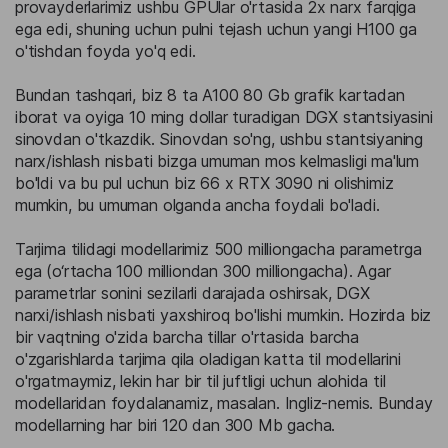
provayderlarimiz ushbu GPUlar o'rtasida 2x narx farqiga
ega edi, shuning uchun pulni tejash uchun yangi H100 ga
o'tishdan foyda yo'q edi.
Bundan tashqari, biz 8 ta A100 80 Gb grafik kartadan
iborat va oyiga 10 ming dollar turadigan DGX stantsiyasini
sinovdan o'tkazdik. Sinovdan so'ng, ushbu stantsiyaning
narx/ishlash nisbati bizga umuman mos kelmasligi ma'lum
bo'ldi va bu pul uchun biz 66 x RTX 3090 ni olishimiz
mumkin, bu umuman olganda ancha foydali bo'ladi.
Tarjima tilidagi modellarimiz 500 milliongacha parametrga
ega (o‘rtacha 100 milliondan 300 milliongacha). Agar
parametrlar sonini sezilarli darajada oshirsak, DGX
narxi/ishlash nisbati yaxshiroq bo'lishi mumkin. Hozirda biz
bir vaqtning o'zida barcha tillar o'rtasida barcha
o'zgarishlarda tarjima qila oladigan katta til modellarini
o'rgatmaymiz, lekin har bir til juftligi uchun alohida til
modellaridan foydalanamiz, masalan. Ingliz-nemis. Bunday
modellarning har biri 120 dan 300 Mb gacha.