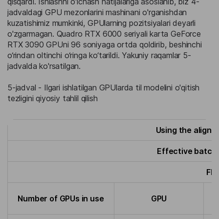
qisqardi. Ishlashni o'lchash natijalariga asoslanib, biz 4-
jadvaldagi GPU mezonlarini mashinani o'rganishdan
kuzatishimiz mumkinki, GPUlarning pozitsiyalari deyarli
o'zgarmagan. Quadro RTX 6000 seriyali karta GeForce
RTX 3090 GPUni 96 soniyaga ortda qoldirib, beshinchi
o‘rindan oltinchi o‘ringa ko‘tarildi. Yakuniy raqamlar 5-
jadvalda ko'rsatilgan.
5-jadval - Ilgari ishlatilgan GPUlarda til modelini o'qitish
tezligini qiyosiy tahlil qilish
Using the align
Effective batch
FP 
A
Number of GPUs in use
GPU