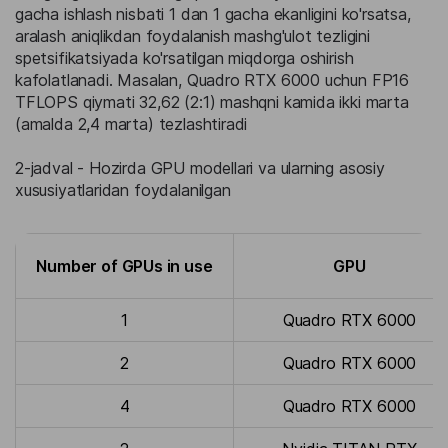
gacha ishlash nisbati 1 dan 1 gacha ekanligini ko'rsatsa,
aralash aniqlikdan foydalanish mashg'ulot tezligini
spetsifikatsiyada ko'rsatilgan miqdorga oshirish
kafolatlanadi. Masalan, Quadro RTX 6000 uchun FP16
TFLOPS qiymati 32,62 (2:1) mashqni kamida ikki marta
(amalda 2,4 marta) tezlashtiradi
2-jadval - Hozirda GPU modellari va ularning asosiy
xususiyatlaridan foydalanilgan
Number of GPUs in use
GPU
1
Quadro RTX 6000
2
Quadro RTX 6000
4
Quadro RTX 6000