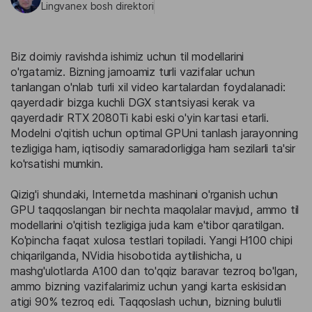
Lingvanex bosh direktori
Biz doimiy ravishda ishimiz uchun til modellarini
o'rgatamiz. Bizning jamoamiz turli vazifalar uchun
tanlangan o'nlab turli xil video kartalardan foydalanadi:
qayerdadir bizga kuchli DGX stantsiyasi kerak va
qayerdadir RTX 2080Ti kabi eski o'yin kartasi etarli.
Modelni o'qitish uchun optimal GPUni tanlash jarayonning
tezligiga ham, iqtisodiy samaradorligiga ham sezilarli ta'sir
ko'rsatishi mumkin.
Qizig'i shundaki, Internetda mashinani o'rganish uchun
GPU taqqoslangan bir nechta maqolalar mavjud, ammo til
modellarini o'qitish tezligiga juda kam e'tibor qaratilgan.
Ko'pincha faqat xulosa testlari topiladi. Yangi H100 chipi
chiqarilganda, NVidia hisobotida aytilishicha, u
mashg'ulotlarda A100 dan to'qqiz baravar tezroq bo'lgan,
ammo bizning vazifalarimiz uchun yangi karta eskisidan
atigi 90% tezroq edi. Taqqoslash uchun, bizning bulutli