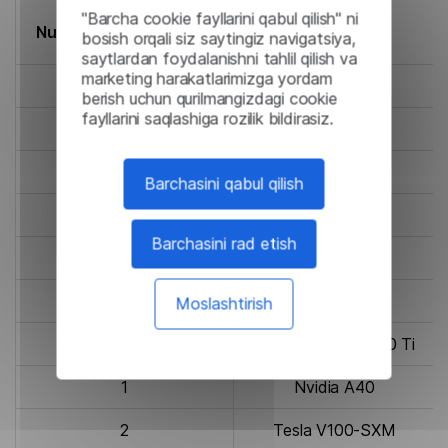
"Barcha cookie fayllarini qabul qilish" ni
Number of GPUs in use
GPU
bosish orqali siz saytingiz navigatsiya,
saytlardan foydalanishni tahlil qilish va
marketing harakatlarimizga yordam
8
Nvidia A10
berish uchun qurilmangizdagi cookie
fayllarini saqlashiga rozilik bildirasiz.
1
Nvidia H100
1
A100 (80 Gb)
Barchasini qabul qilish
1
A100 (40 Gb)
Barchasini rad etish
2
Nvidia A40
1
RTX A6000
Moslashtirish
1
GeForce RTX 4060 Ti
1
Nvidia A40
2
Tesla V100-SXM