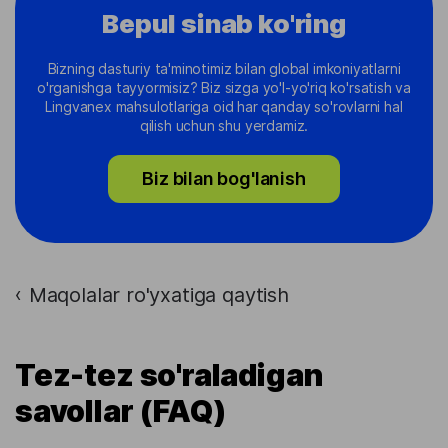
Bepul sinab ko'ring
Bizning dasturiy ta'minotimiz bilan global imkoniyatlarni
o'rganishga tayyormisiz? Biz sizga yo'l-yo'riq ko'rsatish va
Lingvanex mahsulotlariga oid har qanday so'rovlarni hal
qilish uchun shu yerdamiz.
Biz bilan bog'lanish
Maqolalar ro'yxatiga qaytish
›
Tez-tez so'raladigan
savollar (FAQ)