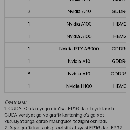
2
Nvidia A40
GDDR6,
1
Nvidia A100
HBM2, 
1
Nvidia A100
HBM2, 
1
Nvidia RTX A6000
GDDR6,
1
Nvidia A10
GDDR6,
8
Nvidia A10
GDDR6, 
1
Nvidia H100
HBM3, 
Eslatmalar
1. CUDA 7.0 dan yuqori bo'lsa, FP16 dan foydalanish
CUDA versiyasiga va grafik kartaning o'ziga xos
xususiyatlariga qarab mashg'ulot tezligini oshiradi.
2. Agar grafik kartaning spetsifikatsiyasi FP16 dan FP32