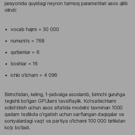
jarayonida quyidagi neyron tarmoq parametrlari asos qilib
olindi:
vocab hajmi = 30 000
numunits = 768
qatlamlar = 6
boshlar = 16
ichki o'lcham = 4 096
Birinchidan, keling, 1-jadvalga asoslanib, birinchi guruhga
tegishli bo'lgan GPUlarni tavsiflaylik. Ko'rsatkichlarni
solishtirish uchun asos sifatida modelni taxminan 1000
qadam tezlikda o'rgatish uchun sarflangan daqiqalar va
soniyalardagi vaqt va partiya o'lchami 100 000 birlikdan
ko'p bo'ladi.