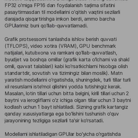
FP32 o'rniga FP16 dan foydalanish tarjima sifatini
pasaytirmasdan til modellarini o'qitish vaqtini sezilarli
darajada qisqartirishga imkon berdi, ammo barcha
GPUlarimiz buni qo'llab-quvvatlamadi.
Grafik protsessorni tanlashda ishlov berish quvvati
(TFLOPS), video xotira (VRAM), GPU benchmark
natijalari, kutubxona va ramkani qo'llab-quvvatlash,
byudjet va boshqa omillar (grafik karta o'lchami va shakl
omili, quvvat talablari) kabi ko'rsatkichlarni hisobga olish
standartdir, sovutish va tizimingiz bilan moslik). Matn
yaratish modellarini o'rgatishda, shuningdek, turli tillar turli
xil resurslarni iste'mol qilishini yodda tutishingiz kerak.
Masalan, lotin tillari uchun bitta belgini, kirill tillari uchun 2
baytni va ierogliflarni o'z ichiga olgan tillar uchun 3 baytni
kodlash uchun 1 bayt ishlatiladi. Sizning grafik kartangiz
qanday xususiyatlarga ega bo'lishini tushunish o'quv
jarayonining tezligiga sezilarli ta'sir ko'rsatadi.
Modellarni ishlatiladigan GPUlar bo'yicha o'rgatishda