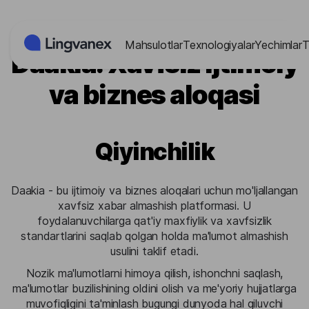
Cookie-lar menejmenti paneli
Mahsulotlar
Texnologiyalar
Yechimlar
T
Daakia: Xavfsiz ijtimoiy
va biznes aloqasi
Qiyinchilik
Daakia - bu ijtimoiy va biznes aloqalari uchun mo'ljallangan
xavfsiz xabar almashish platformasi. U
foydalanuvchilarga qat'iy maxfiylik va xavfsizlik
standartlarini saqlab qolgan holda ma'lumot almashish
usulini taklif etadi.
Nozik ma'lumotlarni himoya qilish, ishonchni saqlash,
ma'lumotlar buzilishining oldini olish va me'yoriy hujjatlarga
muvofiqligini ta'minlash bugungi dunyoda hal qiluvchi