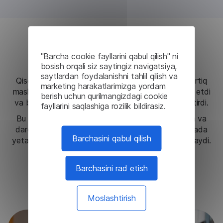
Natijalar
"Barcha cookie fayllarini qabul qilish" ni
bosish orqali siz saytingiz navigatsiya,
saytlardan foydalanishni tahlil qilish va
Qisqa vaqt ichida Lingvanex Daakia-ga 100 dan ortiq
marketing harakatlarimizga yordam
mashhur tillarda mashina tarjimasi yechimini taqdim etdi
berish uchun qurilmangizdagi cookie
va bu auditoriya doirasini sezilarli darajada kengaytirdi.
fayllarini saqlashiga rozilik bildirasiz.
Bu qobiliyat Daakia-ga yangi bozorlarga chiqishga va
daromadni oshirishga yordam beradi, xavfsiz aloqada
Barchasini qabul qilish
yetakchi platforma sifatidagi mavqeini mustahkamlaydi.
Barchasini rad etish
Menga bu yechim kerak
Boshqa holatlarni o'qing
Moslashtirish