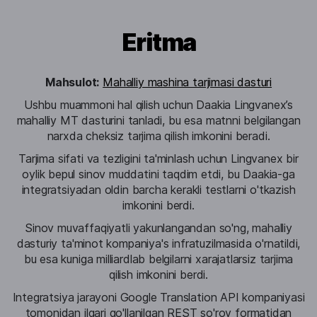
Eritma
Mahsulot:
Mahalliy mashina tarjimasi dasturi
Ushbu muammoni hal qilish uchun Daakia Lingvanex’s
mahalliy MT dasturini tanladi, bu esa matnni belgilangan
narxda cheksiz tarjima qilish imkonini beradi.
Tarjima sifati va tezligini ta'minlash uchun Lingvanex bir
oylik bepul sinov muddatini taqdim etdi, bu Daakia-ga
integratsiyadan oldin barcha kerakli testlarni o'tkazish
imkonini berdi.
Sinov muvaffaqiyatli yakunlangandan so'ng, mahalliy
dasturiy ta'minot kompaniya's infratuzilmasida o'rnatildi,
bu esa kuniga milliardlab belgilarni xarajatlarsiz tarjima
qilish imkonini berdi.
Integratsiya jarayoni Google Translation API kompaniyasi
tomonidan ilgari qo'llanilgan REST so'rov formatidan