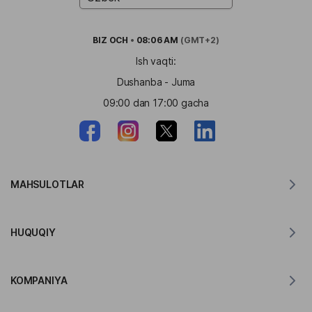
BIZ
OCH
•
08:06 AM
(GMT+2)
Ish vaqti:
Dushanba - Juma
09:00 dan 17:00 gacha
MAHSULOTLAR
MacOS uchun tarjimon
HUQUQIY
Windows uchun tarjimon
iOS uchun tarjimon
Lingvanex GDPR bayonoti
Android uchun tarjimon
KOMPANIYA
Xizmat shartlari
Chrome uchun tarjimon
API tarjimasidan foydalanish shartlari
Lingvanex haqida