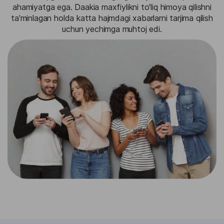
ahamiyatga ega. Daakia maxfiylikni to'liq himoya qilishni
ta'minlagan holda katta hajmdagi xabarlarni tarjima qilish
uchun yechimga muhtoj edi.