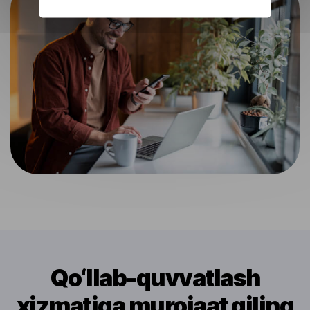
Qo‘llab-quvvatlash
xizmatiga murojaat qiling