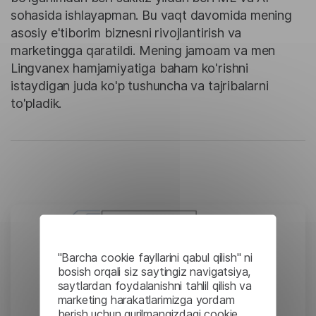
sohasida ishlayapman. Bu vaqt davomida mening
asosiy e'tiborim biznesni rivojlantirish va
marketingga qaratildi. Mening jamoam va men
Lingvanex hamjamiyatiga baham ko'rishni
istaydigan juda ko'p tushuncha va tajribalarni
to'pladik.
"Barcha cookie fayllarini qabul qilish" ni
bosish orqali siz saytingiz navigatsiya,
saytlardan foydalanishni tahlil qilish va
marketing harakatlarimizga yordam
berish uchun qurilmangizdagi cookie