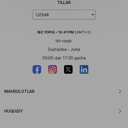
TILLAR
BIZ
YOPIQ
•
10:41 PM
(GMT+2)
Ish vaqti:
Dushanba - Juma
09:00 dan 17:00 gacha
MAHSULOTLAR
MacOS uchun tarjimon
HUQUQIY
Windows uchun tarjimon
iOS uchun tarjimon
Lingvanex GDPR bayonoti