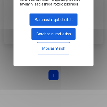
fayllarini saqlashiga rozilik bildirasiz.
Barchasini qabul qilish
Mahalliy nutqni tan olish
nima?
Barchasini rad etish
September 19, 2024
Moslashtirish
1