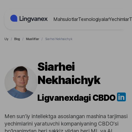
Cookie-lar menejmenti paneli
Mahsulotlar
Texnologiyalar
Yechimlar
T
Uy
/
Blog
/
Mualliflar
/
Siarhei Nekhaichyk
Siarhei
Nekhaichyk
Ligvanexdagi CBDO
Men sun'iy intellektga asoslangan mashina tarjimasi
yechimlarini yaratuvchi kompaniyaning CBDO'si
bo'lganimdan beri sakkiz yildan beri ML va AI