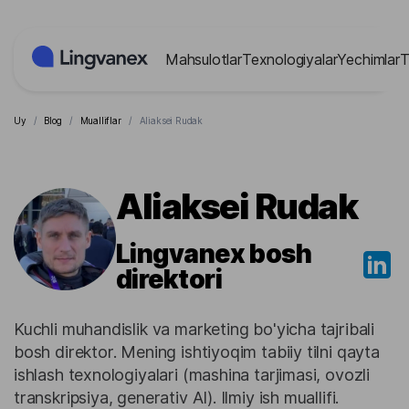
Cookie-lar menejmenti paneli
Mahsulotlar
Texnologiyalar
Yechimlar
T
Uy
/
Blog
/
Mualliflar
/
Aliaksei Rudak
Aliaksei Rudak
Lingvanex bosh
direktori
Kuchli muhandislik va marketing bo'yicha tajribali
bosh direktor. Mening ishtiyoqim tabiiy tilni qayta
ishlash texnologiyalari (mashina tarjimasi, ovozli
transkripsiya, generativ AI). Ilmiy ish muallifi.