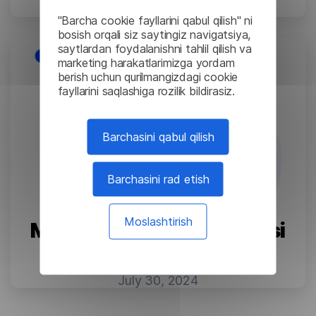
September 10, 2024
"Barcha cookie fayllarini qabul qilish" ni
bosish orqali siz saytingiz navigatsiya,
saytlardan foydalanishni tahlil qilish va
marketing harakatlarimizga yordam
berish uchun qurilmangizdagi cookie
fayllarini saqlashiga rozilik bildirasiz.
Barchasini qabul qilish
Barchasini rad etish
Moslashtirish
Mahalliy mashina tarjimasi
nima?
July 30, 2024