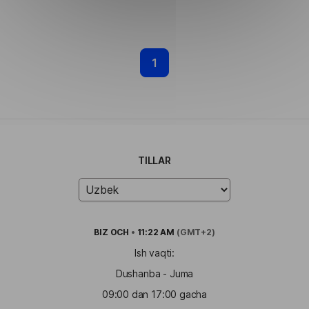
1
TILLAR
BIZ
OCH
•
11:22 AM
(GMT+2)
Ish vaqti:
Dushanba - Juma
09:00 dan 17:00 gacha