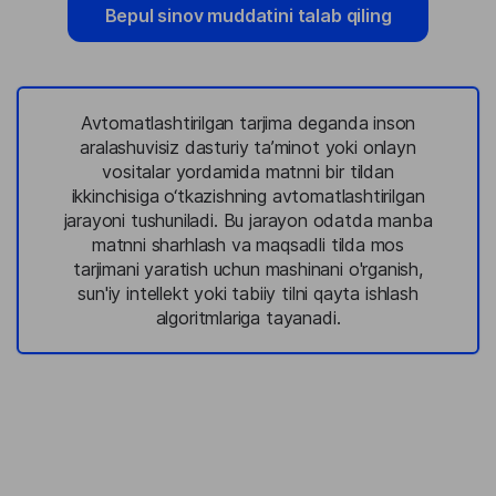
Bepul sinov muddatini talab qiling
Avtomatlashtirilgan tarjima deganda inson
aralashuvisiz dasturiy ta’minot yoki onlayn
vositalar yordamida matnni bir tildan
ikkinchisiga o‘tkazishning avtomatlashtirilgan
jarayoni tushuniladi. Bu jarayon odatda manba
matnni sharhlash va maqsadli tilda mos
tarjimani yaratish uchun mashinani o'rganish,
sun'iy intellekt yoki tabiiy tilni qayta ishlash
algoritmlariga tayanadi.