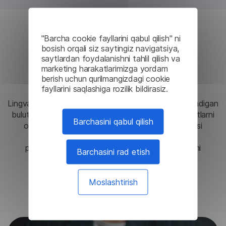
"Barcha cookie fayllarini qabul qilish" ni
Platformaning ko'p
bosish orqali siz saytingiz navigatsiya,
saytlardan foydalanishni tahlil qilish va
qirraliligi
marketing harakatlarimizga yordam
berish uchun qurilmangizdagi cookie
fayllarini saqlashiga rozilik bildirasiz.
Lingvanex Windows, macOS va Linux bilan mos keladigan
bulutli API, mahalliy va ilovalarga asoslangan variantlarni
Barchasini qabul qilish
o'z ichiga olgan moslashuvchan mashina tarjimasi
echimlarini taklif etadi. Ushbu ko'p qirralilik turli
platformalar va muhitlarda izchil tarjima ishlashini
Barchasini rad etish
ta'minlaydi.
Moslashtirish
Bepul sinov muddatini talab qiling