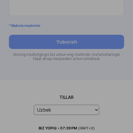
* Majburiy maydonlar
Yuborish
Sizning maxfiyligingiz biz uchun eng muhimdir; ma'lumotlaringiz
faqat aloqa maqsadlari uchun ishlatiladi.
TILLAR
BIZ
YOPIQ
•
07:39 PM
(GMT+2)