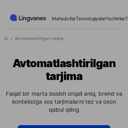
Cookie-lar menejmenti paneli
Mahsulotlar
Texnologiyalar
Yechimlar
T
>
Avtomatlashtirilgan tarjima
Avtomatlashtirilgan
tarjima
Faqat bir marta bosish orqali aniq, brend va
kontekstga xos tarjimalarni tez va oson
qabul qiling