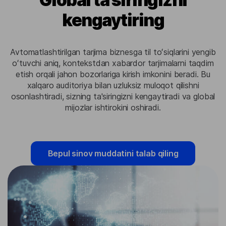
kengaytiring
Avtomatlashtirilgan tarjima biznesga til toʻsiqlarini yengib
oʻtuvchi aniq, kontekstdan xabardor tarjimalarni taqdim
etish orqali jahon bozorlariga kirish imkonini beradi. Bu
xalqaro auditoriya bilan uzluksiz muloqot qilishni
osonlashtiradi, sizning ta'siringizni kengaytiradi va global
mijozlar ishtirokini oshiradi.
Bepul sinov muddatini talab qiling