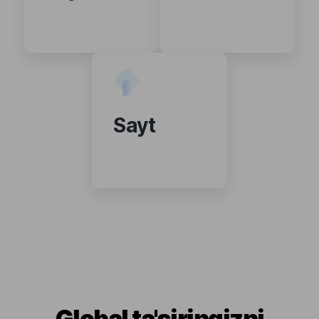
Sayt
Global ta'siringizni