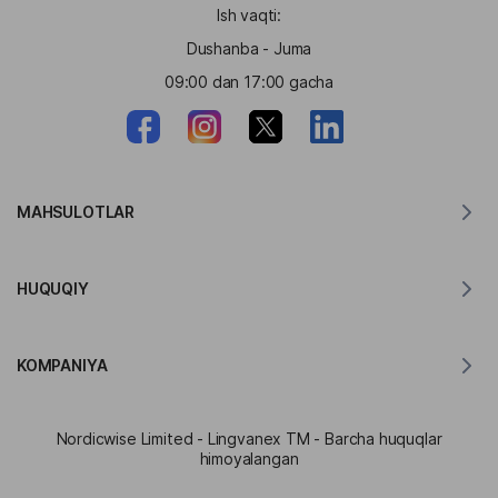
Ish vaqti:
Dushanba - Juma
09:00 dan 17:00 gacha
MAHSULOTLAR
MacOS uchun tarjimon
HUQUQIY
Windows uchun tarjimon
iOS uchun tarjimon
Lingvanex GDPR bayonoti
Android uchun tarjimon
KOMPANIYA
Xizmat shartlari
Chrome uchun tarjimon
API tarjimasidan foydalanish shartlari
Lingvanex haqida
Edge uchun tarjimon
Nordicwise Limited - Lingvanex TM - Barcha huquqlar
Affiliate dasturiga ariza shakli
Matbaa
himoyalangan
Firefox uchun tarjimon
Affiliate dasturi shartlari va qoidalari
Hamkorlar