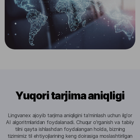
Yuqori tarjima aniqligi
Lingvanex ajoyib tarjima aniqligini ta'minlash uchun ilg'or
AI algoritmlaridan foydalanadi. Chuqur o'rganish va tabiiy
tilni qayta ishlashdan foydalangan holda, bizning
tizimimiz til ehtiyojlarining keng doirasiga moslashtirilgan