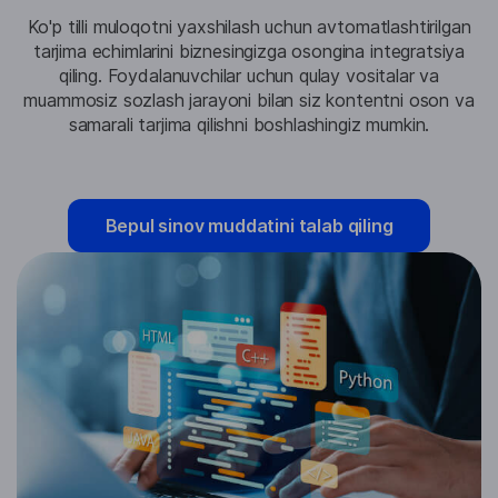
Ko'p tilli muloqotni yaxshilash uchun avtomatlashtirilgan
tarjima echimlarini biznesingizga osongina integratsiya
qiling. Foydalanuvchilar uchun qulay vositalar va
muammosiz sozlash jarayoni bilan siz kontentni oson va
samarali tarjima qilishni boshlashingiz mumkin.
Bepul sinov muddatini talab qiling