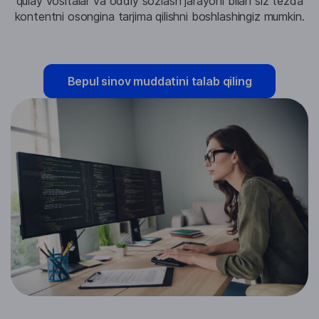
qulay vositalar va oddiy sozlash jarayoni bilan siz tezda
kontentni osongina tarjima qilishni boshlashingiz mumkin.
Bepul sinov muddatini talab qiling