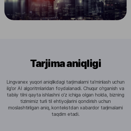
Tarjima aniqligi
Lingvanex yuqori aniqlikdagi tarjimalarni ta'minlash uchun
ilg'or AI algoritmlaridan foydalanadi. Chuqur o'rganish va
tabiiy tilni qayta ishlashni o'z ichiga olgan holda, bizning
tizimimiz turli til ehtiyojlarini qondirish uchun
moslashtirilgan aniq, kontekstdan xabardor tarjimalarni
taqdim etadi.