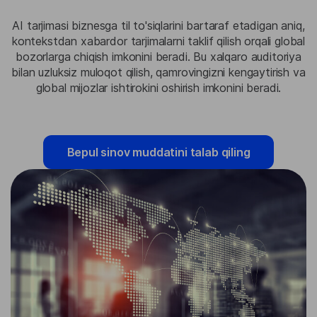
AI tarjimasi biznesga til to'siqlarini bartaraf etadigan aniq,
kontekstdan xabardor tarjimalarni taklif qilish orqali global
bozorlarga chiqish imkonini beradi. Bu xalqaro auditoriya
bilan uzluksiz muloqot qilish, qamrovingizni kengaytirish va
global mijozlar ishtirokini oshirish imkonini beradi.
Bepul sinov muddatini talab qiling