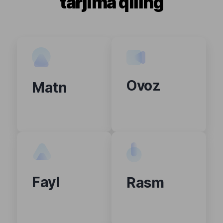
tarjima qiling
Ovoz
Matn
Fayl
Rasm