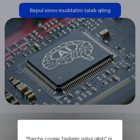
Bepul sinov muddatini talab qiling
"Barcha cookie fayllarini qabul qilish" ni