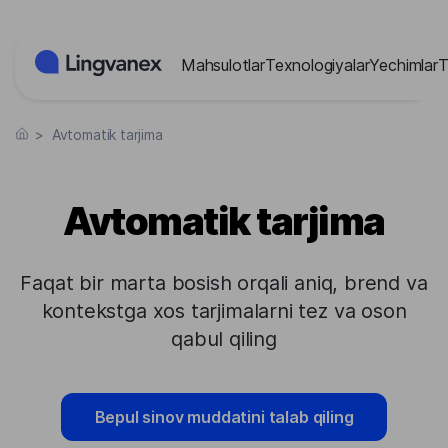
Cookie-lar menejmenti paneli
Mahsulotlar
Texnologiyalar
Yechimlar
T
>
Avtomatik tarjima
Avtomatik tarjima
Faqat bir marta bosish orqali aniq, brend va
kontekstga xos tarjimalarni tez va oson
qabul qiling
Bepul sinov muddatini talab qiling