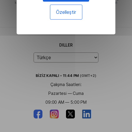
kişisel verileri sırasıyla Hizmet Şartları ve Gizlilik Politikası'nın
yöneteceğini kabul ediyorum.
Özelleştir
DILLER
BİZİZ
KAPALI
•
11:44 PM
(GMT+2)
Çalışma Saatleri:
Pazartesi — Cuma
09:00 AM — 5:00 PM