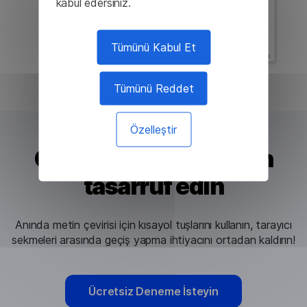
kabul edersiniz.
Tümünü Kabul Et
Tümünü Reddet
Özelleştir
Çevirilerde zamandan
tasarruf edin
Anında metin çevirisi için kısayol tuşlarını kullanın, tarayıcı
sekmeleri arasında geçiş yapma ihtiyacını ortadan kaldırın!
Ücretsiz Deneme İsteyin