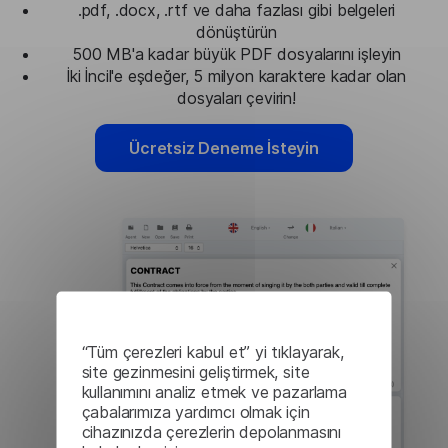
.pdf, .docx, .rtf ve daha fazlası gibi belgeleri
dönüştürün
500 MB'a kadar büyük PDF dosyalarını işleyin
İki İncil'e eşdeğer, 5 milyon karaktere kadar olan
dosyaları çevirin!
Ücretsiz Deneme İsteyin
“Tüm çerezleri kabul et” yi tıklayarak,
site gezinmesini geliştirmek, site
kullanımını analiz etmek ve pazarlama
çabalarımıza yardımcı olmak için
cihazınızda çerezlerin depolanmasını