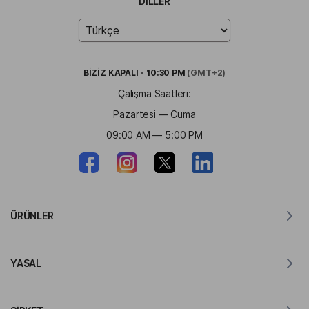
DILLER
BİZİZ
KAPALI
•
10:30 PM
(GMT+2)
Çalışma Saatleri:
Pazartesi — Cuma
09:00 AM — 5:00 PM
ÜRÜNLER
MacOS için Tercüman
YASAL
Windows için Tercüman
iOS için Tercüman
Lingvanex GDPR Bildirimi
Android için Tercüman