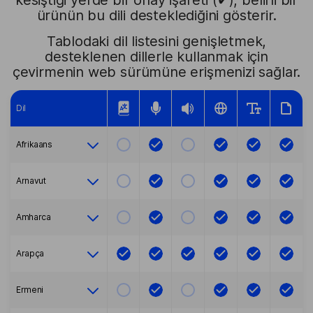
kesiştiği yerde bir onay işareti (✔), belirli bir
ürünün bu dili desteklediğini gösterir.
Tablodaki dil listesini genişletmek,
desteklenen dillerle kullanmak için
çevirmenin web sürümüne erişmenizi sağlar.
Dil
Afrikaans
Arnavut
Amharca
Arapça
Ermeni