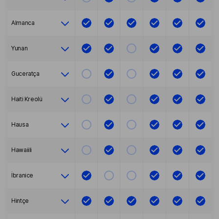
Almanca
Yunan
Guceratça
Haiti Kreolü
Hausa
Hawaiili
İbranice
Hintçe