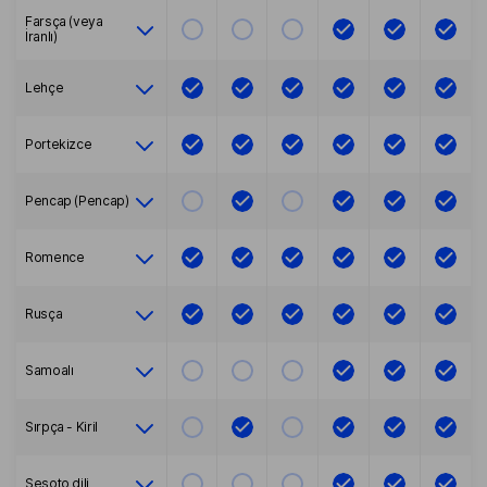
Farsça (veya
İranlı)
Lehçe
Portekizce
Pencap (Pencap)
Romence
Rusça
Samoalı
Sırpça - Kiril
Sesoto dili