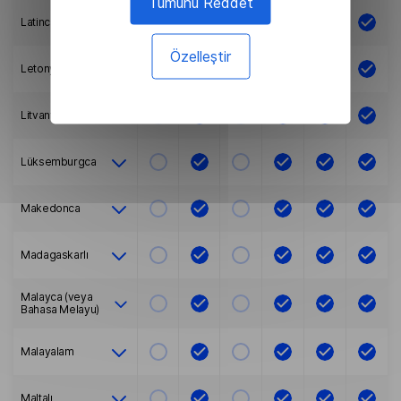
Tümünü Reddet
Latince
Özelleştir
Letonyalı
Litvanyalı
Lüksemburgca
Makedonca
Madagaskarlı
Malayca (veya
Bahasa Melayu)
Malayalam
Maltalı