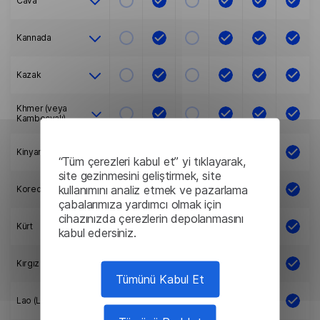
Cava
Kannada
Kazak
Khmer (veya
Kamboçyalı)
Kinyarwanda
“Tüm çerezleri kabul et” yi tıklayarak,
site gezinmesini geliştirmek, site
kullanımını analiz etmek ve pazarlama
Korece
çabalarımıza yardımcı olmak için
cihazınızda çerezlerin depolanmasını
Kürt
kabul edersiniz.
Kırgız
Tümünü Kabul Et
Lao (Laos)