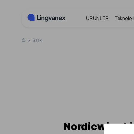
Çerez yönetimi paneli
ÜRÜNLER
Teknoloji
>
Baskı
Nordicwise L