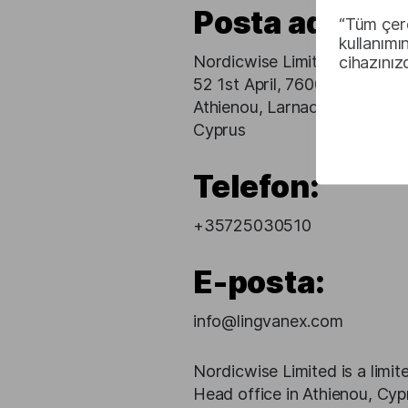
Posta adresi:
“Tüm çere
kullanımı
Nordicwise Limited
cihazınız
52 1st April, 7600
Athienou, Larnaca
Cyprus
Telefon:
+35725030510
E-posta:
info@lingvanex.com
Nordicwise Limited is a limi
Head office in Athienou, Cyp