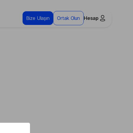
Bize Ulaşın
Ortak Olun
Hesap