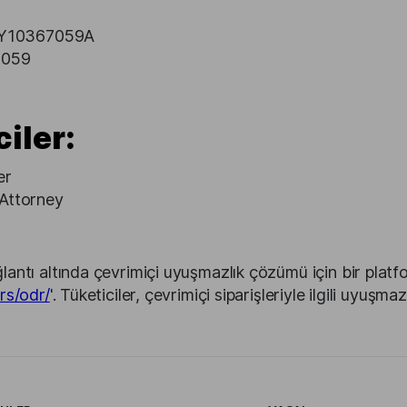
 CY10367059A
7059
ciler:
er
Attorney
antı altında çevrimiçi uyuşmazlık çözümü için bir plat
rs/odr/
'. Tüketiciler, çevrimiçi siparişleriyle ilgili uyuş