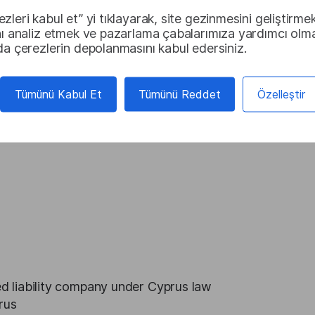
zleri kabul et” yi tıklayarak, site gezinmesini geliştirmek
nı analiz etmek ve pazarlama çabalarımıza yardımcı olma
da çerezlerin depolanmasını kabul edersiniz.
Tümünü Kabul Et
Tümünü Reddet
Özelleştir
ted liability company under Cyprus law
rus