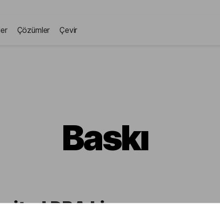
ler
Çözümler
Çevir
Baskı
imited DBA Lingvanex