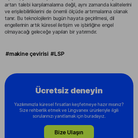
artan talebi karşılamalarına değil, aynı zamanda kalitelerini
ve erişilebilirliklerini de önemli ölçüde artırmalarına olanak
tanır. Bu teknolojilerin bugün hayata geçirilmesi, dil
engellerinin artık küresel iletişim ve işbirliğine engel
olmayacağı geleceğe yapılan bir yatırımdır.
#makine çevirisi
#LSP
Ücretsiz deneyin
Yazılımımızla küresel fırsatları keşfetmeye hazır mısınız?
Size rehberlik etmek ve Lingvanex ürünleriyle ilgili
sorularınızı yanıtlamak için buradayız.
Bize Ulaşın