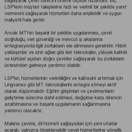
sağlayarak çeviri sürecini önemli ölçüde hızlandırır. Bu,
LSP'lerin müşteri taleplerine hızlı ve verimli bir şekilde yanıt
vermesini sağlayarak hizmetleri daha erişilebilir ve uygun
maliyetli hale getirir.
Ancak MT'nin başarılı bir şekilde uygulanması, çeviri
doğruluğu, veri güvenliği ve mevcut iş akışlarına
entegrasyonla ilgili zorlukların ele alınmasını gerektirir. Hibrit
yaklaşımlar ve sinir ağları gibi ileri teknolojiler, yüksek kaliteli
ve kültürel açıdan doğru çeviriler sağlayarak bu zorlukların
üstesinden gelmeye yardımcı olabilir.
LSP'ler, hizmetlerinin verimliliğini ve kalitesini artırmak için
Lingvanex gibi MT teknolojilerini entegre etmeyi aktif
olarak düşünmelidir. Eğitim girişimleri ve çevirmenlerin
geliştirme sürecine dahil edilmesi, değişime karşı direncin
azaltılmasına ve başarılı uygulamanın sağlanmasına
yardımcı olacaktır.
Makine çevirisi, dil hizmeti sağlayıcıları için yeni ufuklar
açarak, yalnızca ölçeklenebilir çeviri hizmetlerine yönelik