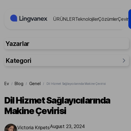
Çerez yönetimi paneli
ÜRÜNLER
Teknolojiler
Çözümler
Çevir
Yazarlar
Kategori
Genel
Ev
Blog
Genel
/
/
/
Dil Hizmet Sağlayıcılarında Makine Çevirisi
Araştırma
İnsanlar için
Dil Hizmet Sağlayıcılarında
Davalar
Makine Çevirisi
August 23, 2024
Victoria Kripets