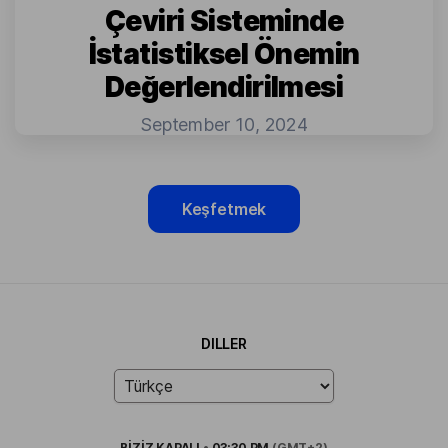
Çeviri Sisteminde
İstatistiksel Önemin
Değerlendirilmesi
September 10, 2024
Keşfetmek
DILLER
BİZİZ
KAPALI
•
03:30 PM
(GMT+2)