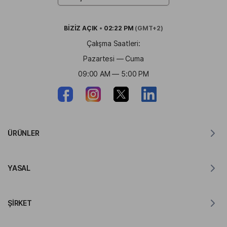
BİZİZ
AÇIK
•
02:22 PM
(GMT+2)
Çalışma Saatleri:
Pazartesi — Cuma
09:00 AM — 5:00 PM
ÜRÜNLER
MacOS için Tercüman
YASAL
Windows için Tercüman
iOS için Tercüman
Lingvanex GDPR Bildirimi
Android için Tercüman
ŞIRKET
Kullanım Şartları
Chrome için Tercüman
API Kullanım Şartları
Lingvanex Hakkında