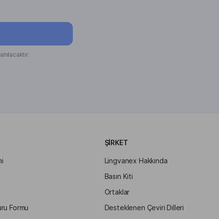
anılacaktır.
ŞIRKET
i
Lingvanex Hakkında
Basın Kiti
Ortaklar
uru Formu
Desteklenen Çeviri Dilleri