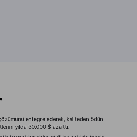
r
çözümünü entegre ederek, kaliteden ödün
erini yılda 30.000 $ azalttı.