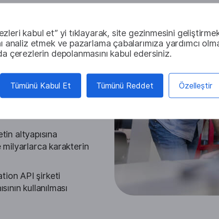
zleri kabul et” yi tıklayarak, site gezinmesini geliştirmek
nı analiz etmek ve pazarlama çabalarımıza yardımcı olma
da çerezlerin depolanmasını kabul edersiniz.
z metin çevirisine
Tümünü Kabul Et
Tümünü Reddet
Özelleştir
vanex, bir aylık ücretsiz
syondan önce gerekli
etin altyapısına
 milyarlarca karakterin
ion API şirketi
sının kullanılması