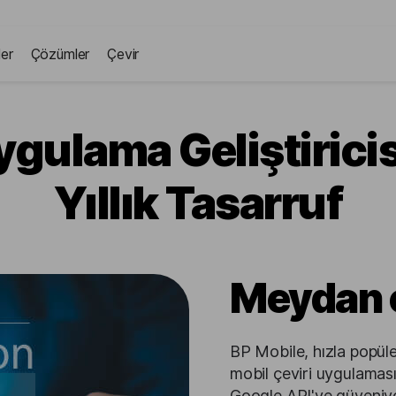
ler
Çözümler
Çevir
ygulama Geliştiricis
Yıllık Tasarruf
Meydan
BP Mobile, hızla popüler
mobil çeviri uygulaması 
Google API'ye güveniyor