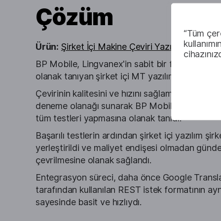
Çözüm
“Tüm çere
kullanımı
Ürün:
Şirket İçi Makine Çeviri Yazılımı
cihazınız
BP Mobile, Lingvanex'in sabit bir fiyata sınırsı
olanak tanıyan şirket içi MT yazılımını seçti.
Çevirinin kalitesini ve hızını sağlamak için Ling
deneme olanağı sunarak BP Mobile'ın entegra
tüm testleri yapmasına olanak tanıdı.
Başarılı testlerin ardından şirket içi yazılım şirk
yerleştirildi ve maliyet endişesi olmadan günde
çevrilmesine olanak sağlandı.
Entegrasyon süreci, daha önce Google Translat
tarafından kullanılan REST istek formatının aynı
sayesinde basit ve hızlıydı.