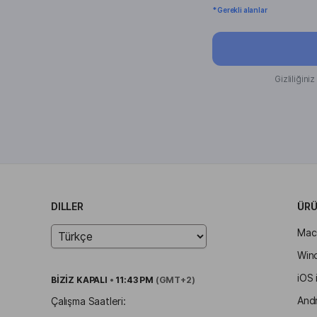
* Gerekli alanlar
Gizliliğini
DILLER
ÜRÜ
Mac
Win
iOS 
BİZİZ
KAPALI
•
11:43 PM
(GMT+2)
Andr
Çalışma Saatleri: