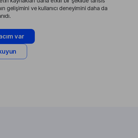
tin kaynakları daha etkili bir şekilde tahsis
 gelişimini ve kullanıcı deneyimini daha da
nıdı.
acım var
okuyun