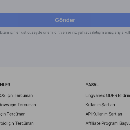
Gönder
z bizim için en üst düzeyde önemlidir; verileriniz yalnızca iletişim amaçlarıyla kull
NLER
YASAL
OS için Tercüman
Lingvanex GDPR Bildirim
dows için Tercüman
Kullanım Şartları
için Tercüman
API Kullanım Şartları
oid için Tercüman
Affiliate Programı Başv