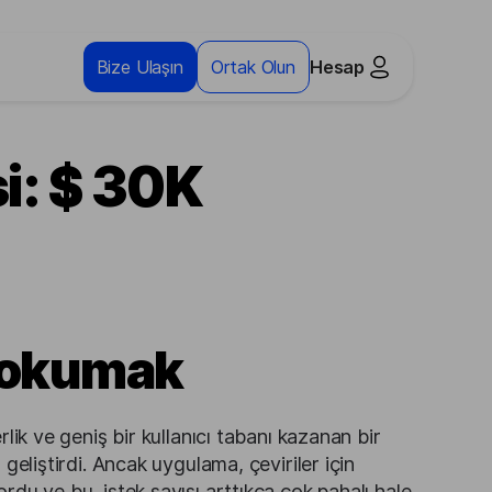
Bize Ulaşın
Ortak Olun
Hesap
i: $ 30K
 okumak
lik ve geniş bir kullanıcı tabanı kazanan bir
geliştirdi. Ancak uygulama, çeviriler için
du ve bu, istek sayısı arttıkça çok pahalı hale