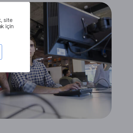
, site
k için