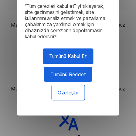
“Tüm çerezleri kabul et” yi tıklayarak,
Kolay Entegrasyon
site gezinmesini geliştirmek, site
kullanımını analiz etmek ve pazarlama
çabalarımıza yardımcı olmak için
Makine çevirisi çözümlerini uygulamalarınıza sorunsuz
cihazınızda çerezlerin depolanmasını
bir şekilde entegre edin.
kabul edersiniz.
Tümünü Kabul Et
Uygun Fiyatlandırma
Tümünü Reddet
Makine çevirisi çözümlerini uygulamalarınıza sorunsuz
Özelleştir
bir şekilde entegre edin.