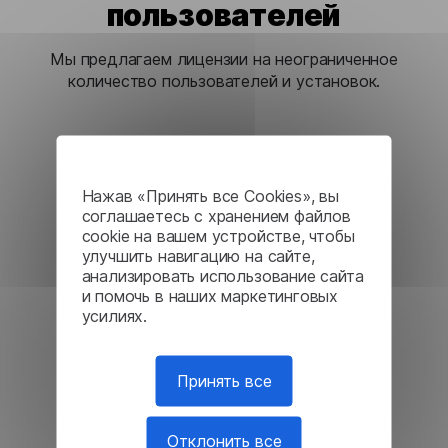
пользователей
Мы предлагаем лицензии на неограниченное
количество пользователей и установок.
Нажав «Принять все Cookies», вы
соглашаетесь с хранением файлов
Полная безопасность
cookie на вашем устройстве, чтобы
улучшить навигацию на сайте,
Наши локальные решения обеспечивают
анализировать использование сайта
соответствие самым высоким стандартам
и помочь в наших маркетинговых
безопасности.
усилиях.
Принять все
Отклонить все