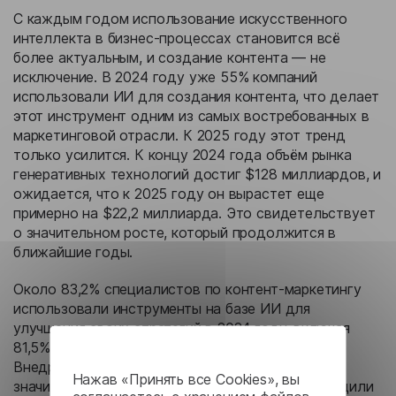
С каждым годом использование искусственного
интеллекта в бизнес-процессах становится всё
более актуальным, и создание контента — не
исключение. В 2024 году уже 55% компаний
использовали ИИ для создания контента, что делает
этот инструмент одним из самых востребованных в
маркетинговой отрасли. К 2025 году этот тренд
только усилится. К концу 2024 года объём рынка
генеративных технологий достиг $128 миллиардов, и
ожидается, что к 2025 году он вырастет еще
примерно на $22,2 миллиарда. Это свидетельствует
о значительном росте, который продолжится в
ближайшие годы.
Около 83,2% специалистов по контент-маркетингу
использовали инструменты на базе ИИ для
улучшения своих стратегий в 2024 году, включая
81,5% компаний B2B и 87,7% компаний B2C.
Внедрение таких технологий привело к
Нажав «Принять все Cookies», вы
значительным результатам: 68% компаний сообщили