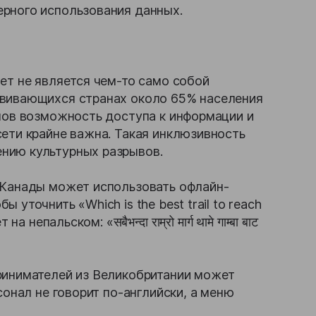
рного использования данных.
ет не является чем-то само собой
звивающихся странах около 65% населения
онов возможность доступа к информации и
ети крайне важна. Такая инклюзивность
нию культурных разрывов.
 Канады может использовать офлайн-
уточнить «Which is the best trail to reach
пальском: «सबैभन्दा राम्रो मार्ग थामे गाम्बा बाट
ринимателей из Великобритании может
сонал не говорит по-английски, а меню