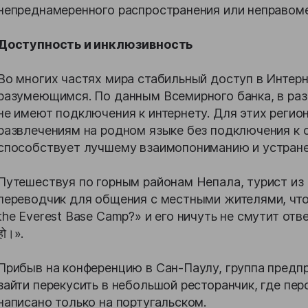
непреднамеренного распространения или неправоме
Доступность и инклюзивность
Во многих частях мира стабильный доступ в Интерн
разумеющимся. По данным Всемирного банка, в ра
не имеют подключения к интернету. Для этих реги
развлечениям на родном языке без подключения к с
способствует лучшему взаимопониманию и устране
Путешествуя по горным районам Непала, турист из
переводчик для общения с местными жителями, чтобы 
the Everest Base Camp?» и его ничуть не смутит ответ на не
हो।».
Прибыв на конференцию в Сан-Паулу, группа предп
зайти перекусить в небольшой ресторанчик, где пер
написано только на португальском.