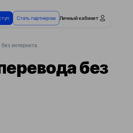
ступ
Стать партнером
Личный кабинет
без интернета
перевода без