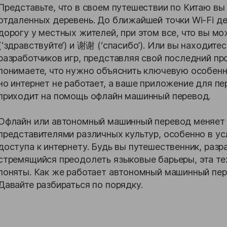
Представьте, что в своем путешествии по Китаю вы
отдаленных деревень. До ближайшей точки Wi-Fi де
дорогу у местных жителей, при этом все, что вы м
(‘здравствуйте’) и 谢谢 (‘спасибо’). Или вы находит
разработчиков игр, представляя свой последний пр
понимаете, что нужно объяснить ключевую особенн
но интернет не работает, а ваше приложение для пе
приходит на помощь офлайн машинный перевод.
Офлайн или автономный машинный перевод меняет
представителями различных культур, особенно в у
доступа к интернету. Будь вы путешественник, разр
стремящийся преодолеть языковые барьеры, эта тех
поняты. Как же работает автономный машинный пер
Давайте разбираться по порядку.