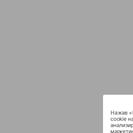
Нажав «П
cookie н
анализир
маркети