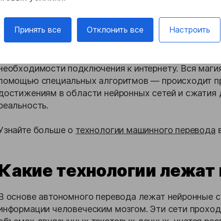
Что такое офлайн машин
Принять все
Отклонить все
Настроить
Офлайн машинный перевод позволяет приложениям 
необходимости подключения к интернету. Вся маги
помощью специальных алгоритмов — происходит пр
достижениям в области нейронных сетей и сжатия д
реальность.
Узнайте больше о
технологии машинного перевода
в
Какие технологии лежат 
В основе автономного перевода лежат нейронные 
информации человеческим мозгом. Эти сети прохо