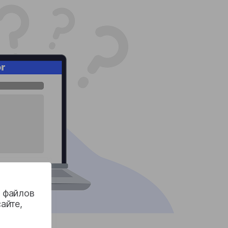
м файлов
айте,