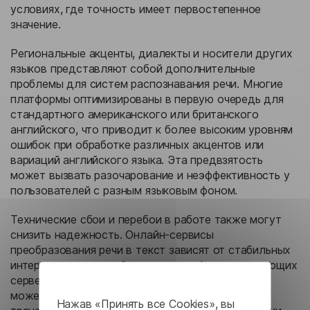
условиях, где точность имеет первостепенное
значение.
Региональные акценты, диалекты и носители других
языков представляют собой дополнительные
проблемы для систем распознавания речи. Многие
платформы оптимизированы в первую очередь для
стандартного американского или британского
английского, что приводит к более высоким уровням
ошибок при обработке различных акцентов или
вариаций английского языка. Эта предвзятость
может вызвать разочарование и неэффективность у
пользователей с разным языковым фоном.
Технические сбои и перебои в работе также могут
снизить надежность. Онлайн-сервисы
преобразования речи в текст зависят от стабильных
интернет-соединений и правильно функционирующих
серверов. Любое нарушение в этих компонентах
может привести к потере данных или неполным
Нажав «Принять все Cookies», вы