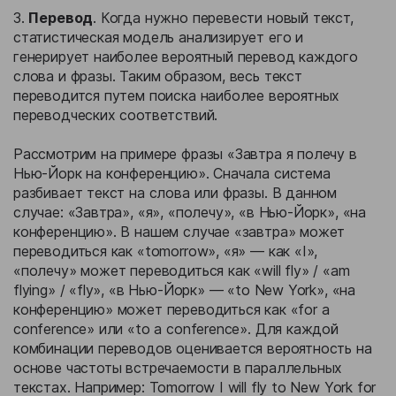
3.
Перевод
. Когда нужно перевести новый текст,
статистическая модель анализирует его и
генерирует наиболее вероятный перевод каждого
слова и фразы. Таким образом, весь текст
переводится путем поиска наиболее вероятных
переводческих соответствий.
Рассмотрим на примере фразы «Завтра я полечу в
Нью-Йорк на конференцию». Сначала система
разбивает текст на слова или фразы. В данном
случае: «Завтра», «я», «полечу», «в Нью-Йорк», «на
конференцию». В нашем случае «завтра» может
переводиться как «tomorrow», «я» — как «I»,
«полечу» может переводиться как «will fly» / «am
flying» / «fly», «в Нью-Йорк» — «to New York», «на
конференцию» может переводиться как «for a
conference» или «to a conference». Для каждой
комбинации переводов оценивается вероятность на
основе частоты встречаемости в параллельных
текстах. Например: Tomorrow I will fly to New York for