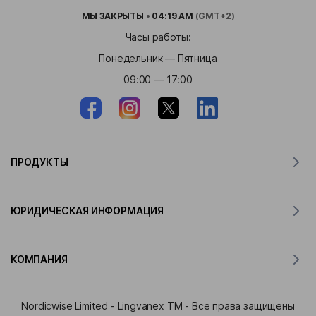
МЫ
ЗАКРЫТЫ
•
04:19 AM
(GMT+2)
Часы работы:
Понедельник — Пятница
09:00 — 17:00
ПРОДУКТЫ
Переводчик для MacOS
ЮРИДИЧЕСКАЯ ИНФОРМАЦИЯ
Переводчик для Windows
Переводчик для iOS
Заявление Lingvanex о GDPR
Переводчик для Android
КОМПАНИЯ
Условия и положения
Переводчик для Chrome
Условия использования API перевода Lingvanex
О компании Lingvanex
Переводчик для Edge
Nordicwise Limited - Lingvanex TM - Все права защищены
Форма заявки на участие в Партнёрской программе
Пресс-кит