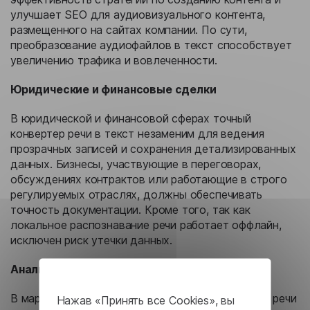
улучшает SEO для аудиовизуального контента,
размещенного на сайтах компании. По сути,
преобразование аудиофайлов в текст способствует
увеличению трафика и вовлеченности.
Юридические и финансовые сделки
В юридической и финансовой сферах точный
конвертер речи в текст незаменим для ведения
прозрачных записей и сохранения детализированных
данных. Бизнесы, участвующие в переговорах,
обсуждениях контрактов или работающие в строго
регулируемых отраслях, должны обеспечивать
точность документации. Кроме того, так как
локальное распознавание речи работает оффлайн,
исключен риск утечки данных.
Аналитика и маркетинговые исследования
В маркетинговых исследованиях распознавание речи
Нажав «Принять все Cookies», вы