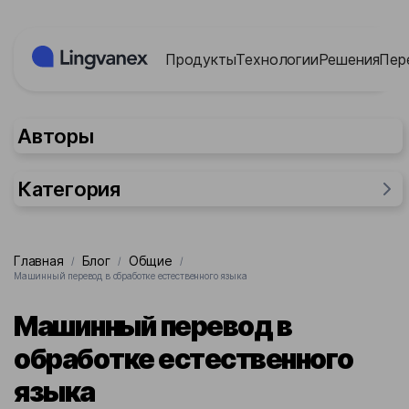
Панель управления cookies
Продукты
Технологии
Решения
Пер
Авторы
Категория
Общие
Главная
Блог
Общие
/
/
/
Для бизнеса
Машинный перевод в обработке естественного языка
Отрасли промышленности
Машинный перевод в
Исследования
обработке естественного
Для людей
языка
Для государства