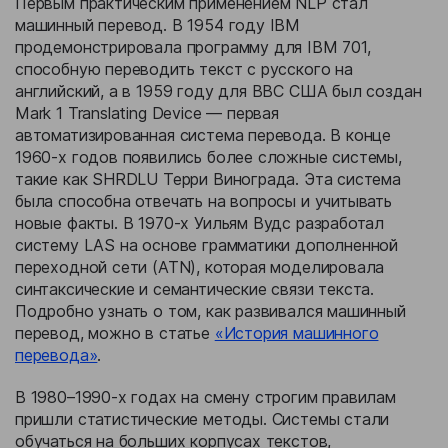
Первым практическим применением NLP стал
машинный перевод. В 1954 году IBM
продемонстрировала программу для IBM 701,
способную переводить текст с русского на
английский, а в 1959 году для ВВС США был создан
Mark 1 Translating Device — первая
автоматизированная система перевода. В конце
1960-х годов появились более сложные системы,
такие как SHRDLU Терри Винограда. Эта система
была способна отвечать на вопросы и учитывать
новые факты. В 1970-х Уильям Вудс разработал
систему LAS на основе грамматики дополненной
переходной сети (ATN), которая моделировала
синтаксические и семантические связи текста.
Подробно узнать о том, как развивался машинный
перевод, можно в статье
«История машинного
перевода»
.
В 1980–1990-х годах на смену строгим правилам
пришли статистические методы. Системы стали
обучаться на больших корпусах текстов,