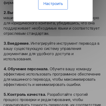
фирмы.
Настроить
2. Выбор инструмента.
Выберите платформу
машинного перевода, специально предназначенную
для юридического контента, убедившись, что она
поддерживает необходимые языки и соответствует
отраслевым стандартам.
3. Внедрение.
Интегрируйте инструмент перевода в
вашу существующую систему управления
документами для удобного доступа и
использования.
4. Обучение персонала.
Обучите вашу команду
эффективно использовать программное обеспечение
для машинного перевода, чтобы максимизировать
эффективность и минимизировать ошибки.
5. Контроль качества.
Разработайте строгий
процесс проверки и редактирования, чтобы
гарантировать точность переводов, их соответствие