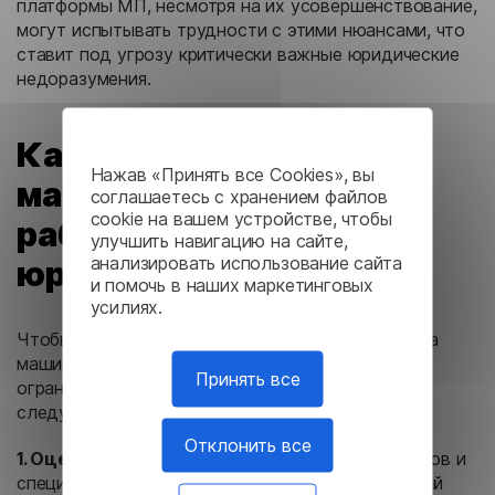
платформы МП, несмотря на их усовершенствование,
могут испытывать трудности с этими нюансами, что
ставит под угрозу критически важные юридические
недоразумения.
Как интегрировать
Нажав «Принять все Cookies», вы
машинный перевод в
соглашаетесь с хранением файлов
cookie на вашем устройстве, чтобы
рабочий процесс
улучшить навигацию на сайте,
анализировать использование сайта
юридической фирмы
и помочь в наших маркетинговых
усилиях.
Чтобы максимально использовать преимущества
машинного перевода и минимизировать его
Принять все
ограничения в юридической сфере, выполните
следующие шаги:
Отклонить все
1. Оценка.
Оцените типы юридических документов и
специфические требования к переводу для вашей