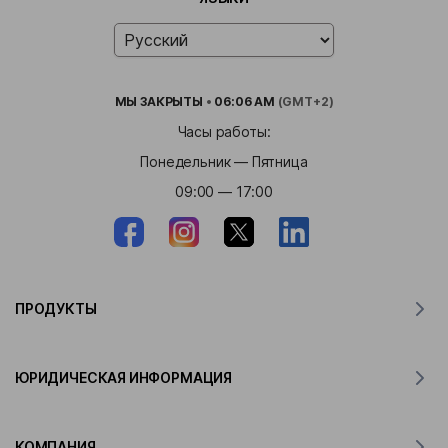
МЫ
ЗАКРЫТЫ
•
06:06 AM
(GMT+2)
Часы работы:
Понедельник — Пятница
09:00 — 17:00
ПРОДУКТЫ
Переводчик для MacOS
ЮРИДИЧЕСКАЯ ИНФОРМАЦИЯ
Переводчик для Windows
Переводчик для iOS
Заявление Lingvanex о GDPR
Переводчик для Android
КОМПАНИЯ