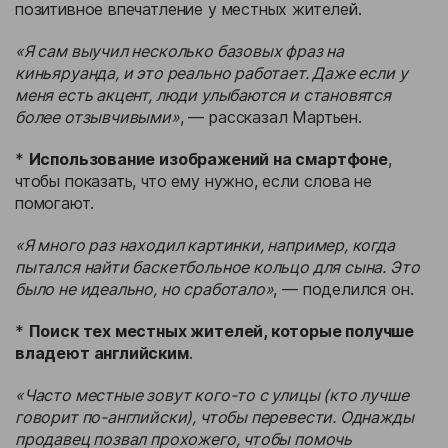
позитивное впечатление у местных жителей.
«Я сам выучил несколько базовых фраз на
киньяруанда, и это реально работает. Даже если у
меня есть акцент, люди улыбаются и становятся
более отзывчивыми»
, — рассказал Мартьен.
*
Использование изображений на смартфоне
,
чтобы показать, что ему нужно, если слова не
помогают.
«Я много раз находил картинки, например, когда
пытался найти баскетбольное кольцо для сына. Это
было не идеально, но сработало»
, — поделился он.
*
Поиск тех местных жителей, которые получше
владеют английским
.
«Часто местные зовут кого-то с улицы (кто лучше
говорит по-английски), чтобы перевести. Однажды
продавец позвал прохожего, чтобы помочь