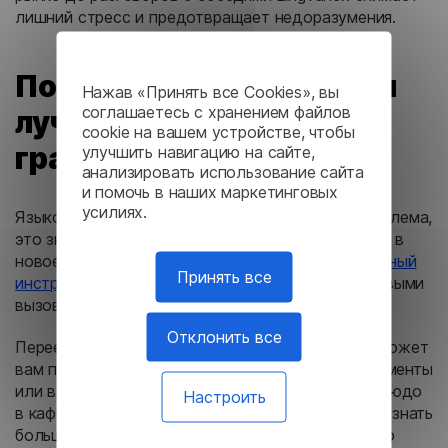
лишний стресс и предотвращает недоразумения.
Почему Lingvanex — ваш
Нажав «Принять все Cookies», вы
соглашаетесь с хранением файлов
лучший помощник за
cookie на вашем устройстве, чтобы
границей
улучшить навигацию на сайте,
анализировать использование сайта
и помочь в наших маркетинговых
усилиях.
Языковой барьер — это не просто бытовая проблема,
это значительная преграда на пути к интеграции в
новое сообщество.
Lingvanex — это универсальный
Принять все
инструмент
для всех, кто сталкивается с языковыми
вызовами.
Отклонить все
Переезжаете в новую страну? Приложение поможет
вам перевести всё, что нужно: текст, речь, документы
или веб-сайты. Хотите заказать экзотическое блюдо
Настроить
в кафе? Показать таксисту адрес? Или просто узнать
больше о местной культуре? С Lingvanex всё это