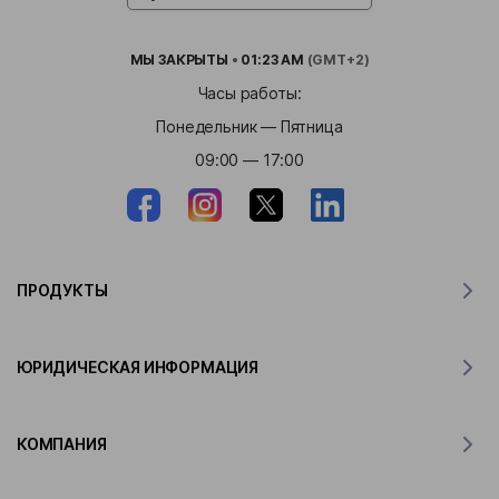
МЫ
ЗАКРЫТЫ
•
01:23 AM
(GMT+2)
Часы работы:
Понедельник — Пятница
09:00 — 17:00
ПРОДУКТЫ
Переводчик для MacOS
ЮРИДИЧЕСКАЯ ИНФОРМАЦИЯ
Переводчик для Windows
Переводчик для iOS
Заявление Lingvanex о GDPR
Переводчик для Android
КОМПАНИЯ
Условия и положения
Переводчик для Chrome
Условия использования API перевода Lingvanex
О компании Lingvanex