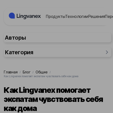
Панель управления cookies
Продукты
Технологии
Решения
Пер
Авторы
Категория
Общие
Главная
Блог
Общие
/
/
/
Для бизнеса
Как Lingvanex помогает экспатам чувствовать себя как дома
Отрасли промышленности
Как Lingvanex помогает
Исследования
экспатам чувствовать себя
Для людей
как дома
Для государства