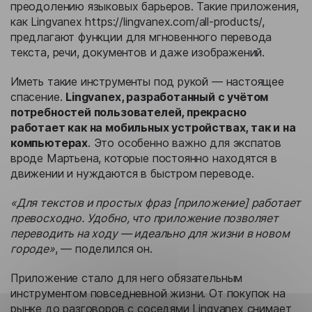
преодолению языковых барьеров. Такие приложения,
как Lingvanex https://lingvanex.com/all-products/,
предлагают функции для мгновенного перевода
текста, речи, документов и даже изображений.
Иметь такие инструменты под рукой — настоящее
спасение.
Lingvanex, разработанный с учётом
потребностей пользователей, прекрасно
работает как на мобильных устройствах, так и на
компьютерах
. Это особенно важно для экспатов
вроде Мартьена, которые постоянно находятся в
движении и нуждаются в быстром переводе.
«Для текстов и простых фраз [приложение] работает
превосходно. Удобно, что приложение позволяет
переводить на ходу — идеально для жизни в новом
городе»
, — поделился он.
Приложение стало для него обязательным
инструментом повседневной жизни. От покупок на
рынке до разговоров с соседями Lingvanex снимает