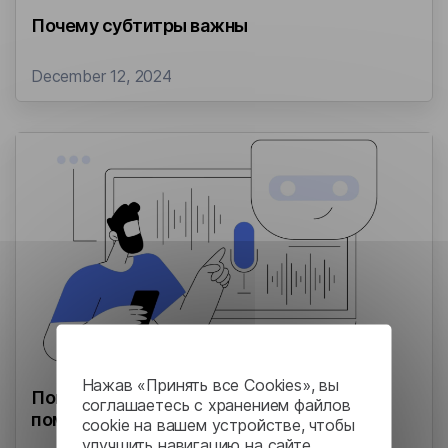
Почему субтитры важны
December 12, 2024
Нажав «Принять все Cookies», вы
Повышение эффективности бизнеса с
соглашаетесь с хранением файлов
помощью распознавания речи Lingvanex
cookie на вашем устройстве, чтобы
улучшить навигацию на сайте,