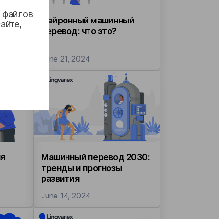
м файлов
нного
Нейронный машинный
айте,
перевод: что это?
June 21, 2024
ля
Машинный перевод 2030:
тренды и прогнозы
развития
June 14, 2024