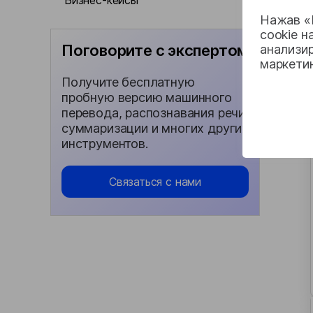
Бизнес-кейсы
Нажав «П
cookie н
Поговорите с экспертом
анализир
маркети
Получите бесплатную
пробную версию машинного
перевода, распознавания речи,
суммаризации и многих других
инструментов.
Связаться с нами