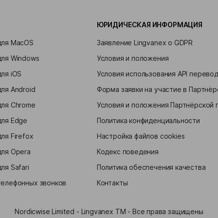
ЮРИДИЧЕСКАЯ ИНФОРМАЦИЯ
для MacOS
Заявление Lingvanex о GDPR
для Windows
Условия и положения
ля iOS
Условия использования API перевод
ля Android
Форма заявки на участие в Партнё
для Chrome
Условия и положения Партнёрской
для Edge
Политика конфиденциальности
ля Firefox
Настройка файлов cookies
для Opera
Кодекс поведения
ля Safari
Политика обеспечения качества
телефонных звонков
Контакты
Nordicwise Limited - Lingvanex TM - Все права защищены