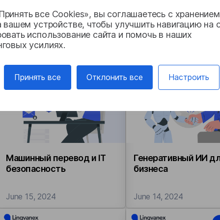
ринять все Cookies», вы соглашаетесь с хранение
Машинный перевод для
Безопасность маши
а вашем устройстве, чтобы улучшить навигацию на с
бизнеса
перевода
овать использование сайта и помочь в наших
нговых усилиях.
November 25, 2025
June 25, 2024
Принять все
Отклонить все
Настроить
Машинный перевод и IT
Генеративный ИИ д
безопасность
бизнеса
June 15, 2024
June 14, 2024