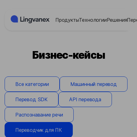
Панель управления cookies
Продукты
Технологии
Решения
Пер
Бизнес-кейсы
Все категории
Машинный перевод
Перевод SDK
API перевода
Распознавание речи
Переводчик для ПК