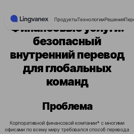
Панель управления cookies
Продукты
Технологии
Решения
Пер
Финансовые услуги:
безопасный
внутренний перевод
для глобальных
команд
Проблема
Корпоративной финансовой компании* с многими
офисами по всему миру требовался способ перевода