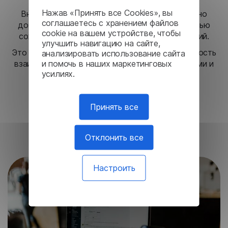
Нажав «Принять все Cookies», вы
Внедрив решение Lingvanex, компания успешно
соглашаетесь с хранением файлов
добавила функцию перевода в Slack, полностью
cookie на вашем устройстве, чтобы
сохранив конфиденциальность всех сообщений.
улучшить навигацию на сайте,
Это усовершенствование повысило эффективность
анализировать использование сайта
и помочь в наших маркетинговых
взаимодействия между глобальными командами и
усилиях.
обеспечило соблюдение строгих политик
безопасности данных компании.
Принять все
Связаться с нами
Отклонить все
Показать больше
Настроить