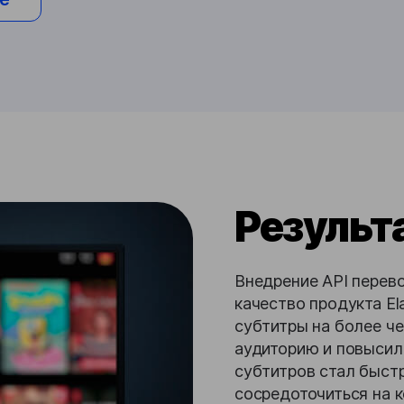
Результ
Внедрение API перево
качество продукта El
субтитры на более че
аудиторию и повысил
субтитров стал быстр
сосредоточиться на к