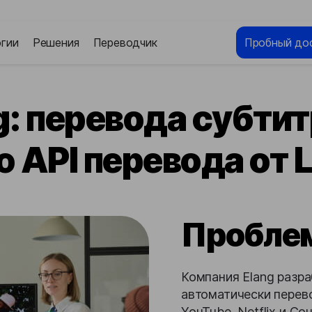
гии
Решения
Переводчик
Пробный до
g: перевода субтит
API перевода от 
Пробле
Компания Elang разра
автоматически перево
YouTube, Netflix и Co