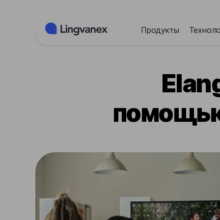
Панель управления cookies
Продукты
Техноло
Elan
помощью 