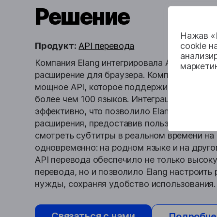
Решение
Нажав «П
Продукт:
API перевода
cookie н
анализир
Компания Elang интегрировала API перевода
маркети
расширение для браузера. Компания Lingv
мощное API, которое поддерживает автома
более чем 100 языков. Интеграция API был
эффективно, что позволило Elang улучшит
расширения, предоставив пользователям 
смотреть субтитры в реальном времени на
одновременно: на родном языке и на друго
API перевода обеспечило не только высок
перевода, но и позволило Elang настроить
нужды, сохраняя удобство использования.
Связаться с нами
Подробне