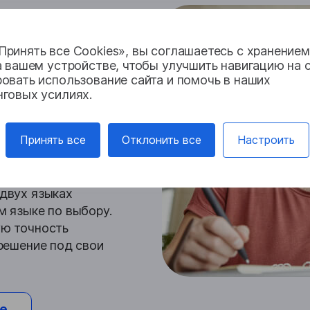
ринять все Cookies», вы соглашаетесь с хранение
а вашем устройстве, чтобы улучшить навигацию на с
овать использование сайта и помочь в наших
 от Lingvanex в свое
нговых усилиях.
anex предоставила
тический перевод на
Принять все
Отклонить все
Настроить
а выполнена быстро и
ь функциональность
возможность
 двух языках
м языке по выбору.
ую точность
 решение под свои
е