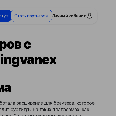
ступ
Стать партнером
Личный кабинет
ров с
Lingvanex
ма
ботала расширение для браузера, которое
дит субтитры на таких платформах, как
ursera. С ростом мирового контента и