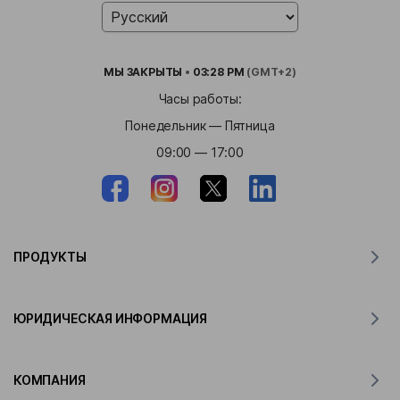
МЫ
ЗАКРЫТЫ
•
03:28 PM
(GMT+2)
Часы работы:
Понедельник — Пятница
09:00 — 17:00
ПРОДУКТЫ
Переводчик для MacOS
ЮРИДИЧЕСКАЯ ИНФОРМАЦИЯ
Переводчик для Windows
Переводчик для iOS
Заявление Lingvanex о GDPR
Переводчик для Android
КОМПАНИЯ
Условия и положения