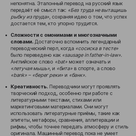
непонятна. Эталонный перевод на русский язык
передаёт её смысл так:
«Без труда не вытащишь
рыбку из пруда»
, сохраняя идею о том, что успех
достается тем, кто упорно трудится.
Сложности с омонимами и многозначными
словами.
Достаточно вспомнить легендарный
переводческий перл, когда
«сосиска в тесте»
было переведено как
«sausage in father-in-law»
.
Английское слово
«bat»
может означать и
«летучая мышь»
, и
«бита»
в спорте, а слово
«bank»
–
«берег реки»
и
«банк»
.
Креативность.
Переводчики могут проявлять
творческий подход, особенно при работе с
литературными текстами, стихами или
маркетинговыми материалами. Они могут
использовать литературные приёмы, такие как
эпитеты, метафоры, сравнения, аллитерации и
рифмы, чтобы точнее передать атмосферу и стиль
оригинала. Машинный перевод пока не умеет