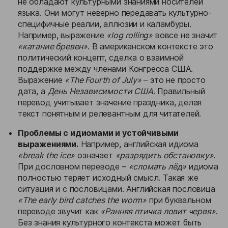
не обладают культурными знаниями носителей
языка. Они могут неверно передавать культурно-
специфичные реалии, аллюзии и каламбуры.
Например, выражение
«log rolling»
вовсе не значит
«катание бревен»
. В американском контексте это
политический концепт, сделка о взаимной
поддержке между членами Конгресса США.
Выражение
«The Fourth of July»
– это не просто
дата, а
День Независимости США
. Правильный
перевод учитывает значение праздника, делая
текст понятным и релевантным для читателей.
Проблемы с идиомами и устойчивыми
выражениями.
Например, английская идиома
«break the ice»
означает
«разрядить обстановку»
.
При дословном переводе –
«сломать лёд»
идиома
полностью теряет исходный смысл. Такая же
ситуация и с пословицами. Английская пословица
«The early bird catches the worm»
при буквальном
переводе звучит как
«Ранняя птичка ловит червя»
.
Без знания культурного контекста может быть