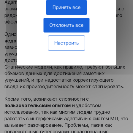
Адаптивный машинный перевод (МП) обладает
Принять все
значительными преимуществами, но сталкивается с
рядом проблем, которые могут препятствовать его
эффективности и широкому внедрению.
Отклонить все
Одной из существенных проблем является
недостаток учебных данных
. Такие системы
Настроить
зависят от обратной связи пользователей для
улучшения, но часто испытывают нехватку
достаточных и релевантных наборов данных.
Статические модели, как правило, требуют больших
объемов данных для достижения заметных
улучшений, и при недостатке корректирующего
ввода их производительность может стагнировать.
Кроме того, возникают сложности с
пользовательским опытом
и удобством
использования, так как многим людям трудно
работать с интерфейсами адаптивных систем МП, что
вызывает разочарование. Проблемы, такие как
поврежденные гиперссылки, нераспознанные