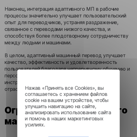
Наконец, интеграция адаптивного МП в рабочие
процессы значительно улучшает пользовательский
опыт для переводчиков, устраняя раздражение,
связанное с переводами низкого качества, и
способствуя более плодотворному сотрудничеству
между людьми и машинами.
В целом, адаптивный машинный перевод улучшает
качество, эффективность и удовлетворенность
пользователей благодаря непрерывному обучению и
персонализации, что делает его незаменимым
инструментом для различных приложений и
Нажав «Принять все Cookies», вы
отраслей.
соглашаетесь с хранением файлов
cookie на вашем устройстве, чтобы
улучшить навигацию на сайте,
Ограничения адаптивного
анализировать использование сайта
и помочь в наших маркетинговых
машинного перевода
усилиях.