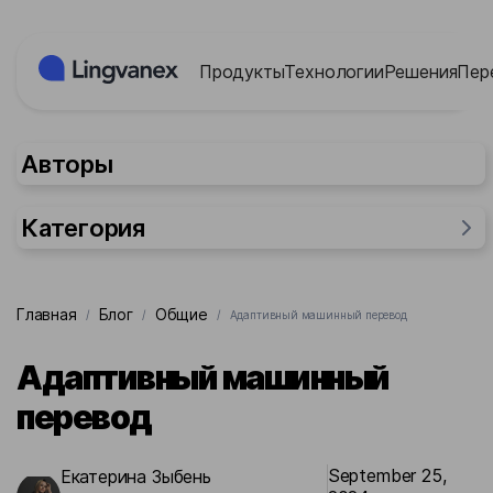
Панель управления cookies
Продукты
Технологии
Решения
Пер
Авторы
Категория
Общие
Главная
Блог
Общие
/
/
/
Адаптивный машинный перевод
Для бизнеса
Отрасли промышленности
Адаптивный машинный
Исследования
перевод
Для людей
Для государства
September 25,
Екатерина Зыбень