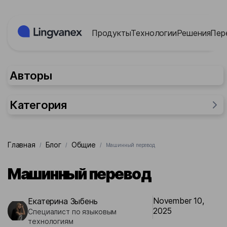
Панель управления cookies
Продукты
Технологии
Решения
Пер
Авторы
Категория
Общие
Главная
Блог
Общие
/
/
/
Машинный перевод
Для бизнеса
Отрасли промышленности
Машинный перевод
Исследования
Для людей
November 10,
Екатерина Зыбень
2025
Специалист по языковым
Для государства
технологиям