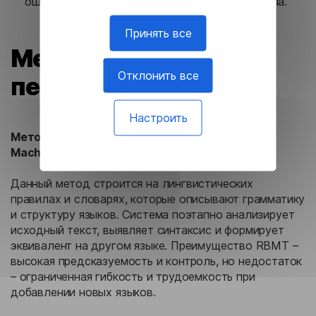
ошибки и сохранить точность передачи смысла.
Принять все
Методы машинного
Отклонить все
перевода
Настроить
Метод, основанный на правилах (Rule-based
Machine Translation, RBMT)
Данный метод строится на лингвистических
правилах и словарях, которые описывают грамматику
и структуру языков. Система поэтапно анализирует
исходный текст, выявляет синтаксис и формирует
эквивалент на другом языке. Преимущество RBMT –
высокая предсказуемость и контроль, но недостаток
– ограниченная гибкость и трудоемкость при
добавлении новых языков.