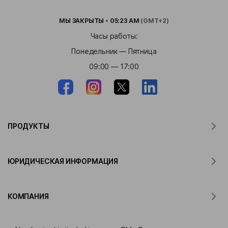
МЫ
ЗАКРЫТЫ
•
05:23 AM
(GMT+2)
Часы работы:
Понедельник — Пятница
09:00 — 17:00
ПРОДУКТЫ
Переводчик для MacOS
ЮРИДИЧЕСКАЯ ИНФОРМАЦИЯ
Переводчик для Windows
Переводчик для iOS
Заявление Lingvanex о GDPR
Переводчик для Android
КОМПАНИЯ
Условия и положения
Переводчик для Chrome
Условия использования API перевода Lingvanex
О компании Lingvanex
Переводчик для Edge