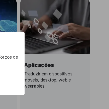
forços de
Aplicações
vos
Traduzir em dispositivos
e Mac
móveis, desktop, web e
line
wearables