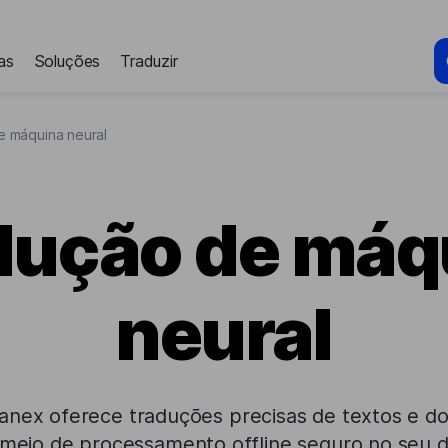
as
Soluções
Traduzir
e máquina neural
dução de máq
neural
vanex oferece traduções precisas de textos e d
meio de processamento offline seguro no seu dis