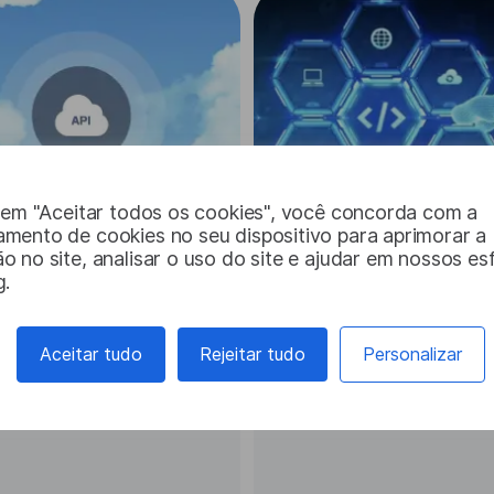
r em "Aceitar todos os cookies", você concorda com a
mento de cookies no seu dispositivo para aprimorar a
 no site, analisar o uso do site e ajudar em nossos es
g.
de nuvem
SDK de tradução
ão ilimitada e segura
Integração com aplicati
Aceitar tudo
Rejeitar tudo
Personalizar
 preço fixo. Traduza
iOS, Android, Windows 
s de caracteres por dia
para traduzir offline e on