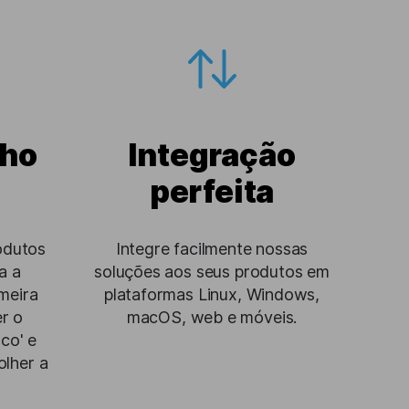
ho
Integração
perfeita
odutos
Integre facilmente nossas
a a
soluções aos seus produtos em
meira
plataformas Linux, Windows,
r o
macOS, web e móveis.
co' e
olher a