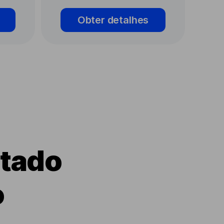
Obter detalhes
itado
o