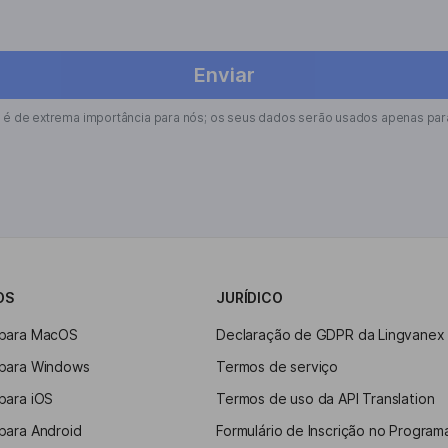
Enviar
 é de extrema importância para nós; os seus dados serão usados apenas para
OS
JURÍDICO
 para MacOS
Declaração de GDPR da Lingvanex
 para Windows
Termos de serviço
para iOS
Termos de uso da API Translation
para Android
Formulário de Inscrição no Programa