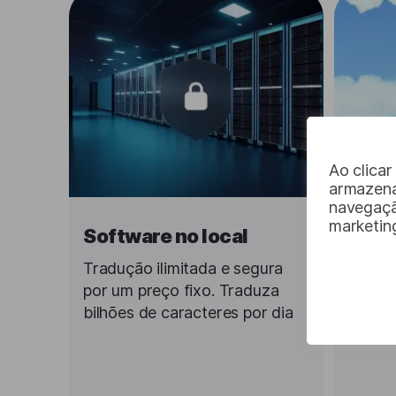
Ao clica
armazena
navegação
marketin
Software no local
API 
Tradução ilimitada e segura
Traduç
por um preço fixo. Traduza
por um
bilhões de caracteres por dia
bilhõe