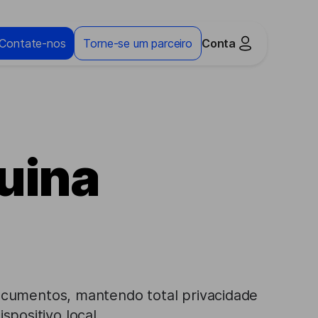
Contate-nos
Torne-se um parceiro
Conta
uina
ocumentos, mantendo total privacidade
positivo local.