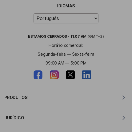
IDIOMAS
ESTAMOS
CERRADOS
•
11:07 AM
(GMT+2)
Horário comercial:
Segunda-feira — Sexta-feira
09:00 AM — 5:00 PM
PRODUTOS
Tradutor para MacOS
JURÍDICO
Tradutor para Windows
Tradutor para iOS
Declaração de GDPR da Lingvanex