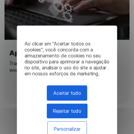
Ao clicar em "Aceitar todos os
cookies", você concorda com a
Aplicações
armazenamento de cookies no seu
dispositivo para aprimorar a navegação
Traduzir em dispositivos móveis, desktop, web e
no site, analisar o uso do site e ajudar
wearables
em nossos esforços de marketing.
Obter detalhes
Aceitar tudo
Rejeitar tudo
Personalizar