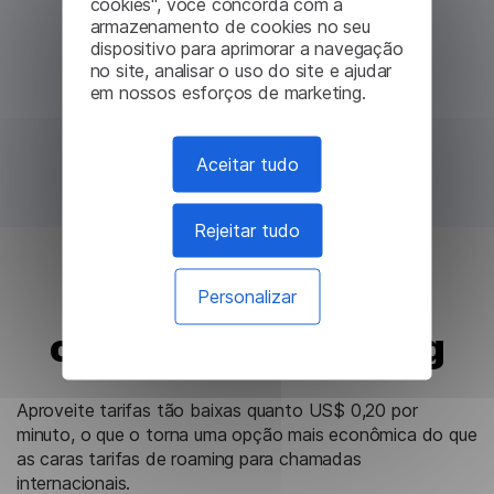
cookies", você concorda com a
armazenamento de cookies no seu
dispositivo para aprimorar a navegação
no site, analisar o uso do site e ajudar
em nossos esforços de marketing.
Aceitar tudo
Rejeitar tudo
Mais barato que
Personalizar
chamadas em roaming
Aproveite tarifas tão baixas quanto US$ 0,20 por
minuto, o que o torna uma opção mais econômica do que
as caras tarifas de roaming para chamadas
internacionais.