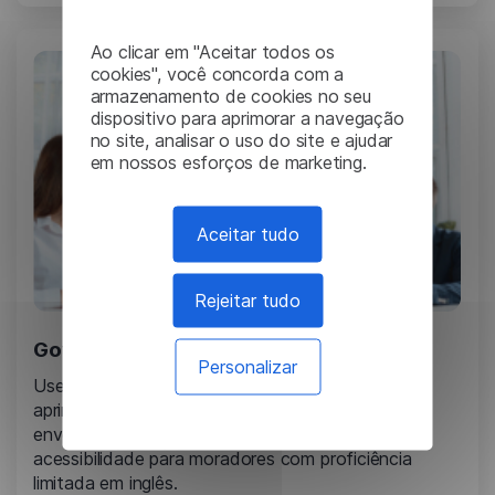
Ao clicar em "Aceitar todos os
cookies", você concorda com a
armazenamento de cookies no seu
dispositivo para aprimorar a navegação
no site, analisar o uso do site e ajudar
em nossos esforços de marketing.
Aceitar tudo
Rejeitar tudo
Governos estaduais e locais
Personalizar
Use os serviços de tradução da Lingvanex para
aprimorar os serviços públicos, aumentar o
envolvimento da comunidade e garantir
acessibilidade para moradores com proficiência
limitada em inglês.