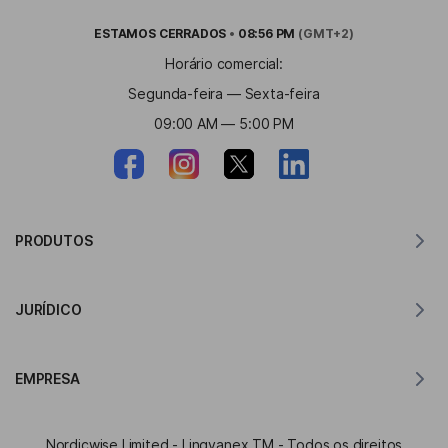
ESTAMOS
CERRADOS
•
08:56 PM
(GMT+2)
Horário comercial:
Segunda-feira — Sexta-feira
09:00 AM — 5:00 PM
PRODUTOS
Tradutor para MacOS
JURÍDICO
Tradutor para Windows
Tradutor para iOS
Declaração de GDPR da Lingvanex
Tradutor para Android
EMPRESA
Termos de serviço
Tradutor para Chrome
Termos de uso da API Translation
Sobre Lingvanex
Tradutor para Edge
Nordicwise Limited - Lingvanex TM - Todos os direitos
Formulário de Inscrição no Programa de Afiliados