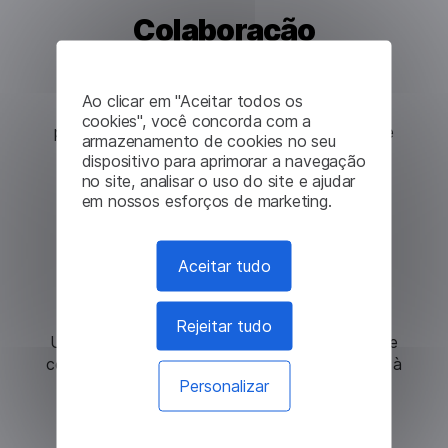
Colaboração
Transfronteiriça
Ao clicar em "Aceitar todos os
Facilite a comunicação e a cooperação com
cookies", você concorda com a
parceiros internacionais de defesa por meio de
armazenamento de cookies no seu
serviços de tradução precisos.
dispositivo para aprimorar a navegação
no site, analisar o uso do site e ajudar
em nossos esforços de marketing.
Aceitar tudo
Detecção de ameaças
Rejeitar tudo
Use a PNL para monitorar e analisar padrões de
comunicação em busca de potenciais ameaças à
Personalizar
segurança.