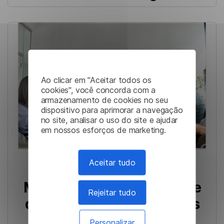
Ao clicar em "Aceitar todos os
cookies", você concorda com a
armazenamento de cookies no seu
dispositivo para aprimorar a navegação
no site, analisar o uso do site e ajudar
em nossos esforços de marketing.
Aceitar tudo
Sistema de Resumos:
Melhorando a Produtividade
Rejeitar tudo
de Reuniões para Entidades
Governamentais
Personalizar