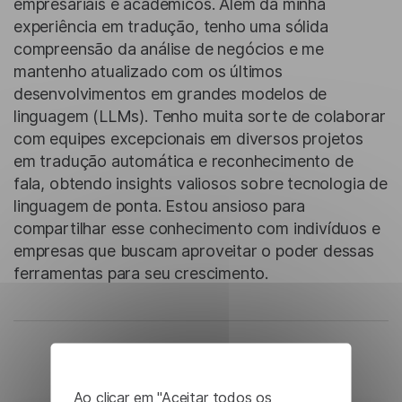
empresariais e acadêmicos. Além da minha
experiência em tradução, tenho uma sólida
compreensão da análise de negócios e me
mantenho atualizado com os últimos
desenvolvimentos em grandes modelos de
linguagem (LLMs). Tenho muita sorte de colaborar
com equipes excepcionais em diversos projetos
em tradução automática e reconhecimento de
fala, obtendo insights valiosos sobre tecnologia de
linguagem de ponta. Estou ansioso para
compartilhar esse conhecimento com indivíduos e
empresas que buscam aproveitar o poder dessas
ferramentas para seu crescimento.
Ao clicar em "Aceitar todos os