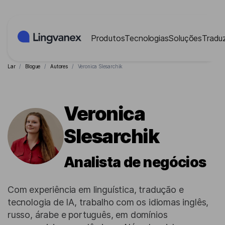
Painel de Gerenciamento de Cookies
Produtos
Tecnologias
Soluções
Traduz
Lar
/
Blogue
/
Autores
/
Veronica Slesarchik
Veronica
Slesarchik
Analista de negócios
Com experiência em linguística, tradução e
tecnologia de IA, trabalho com os idiomas inglês,
russo, árabe e português, em domínios