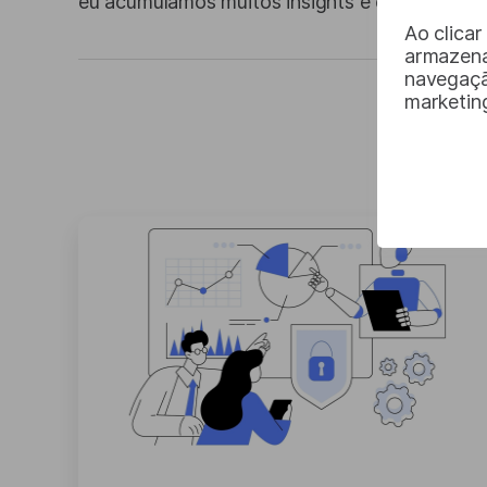
eu acumulamos muitos insights e experiência
Ao clica
armazena
navegação
marketin