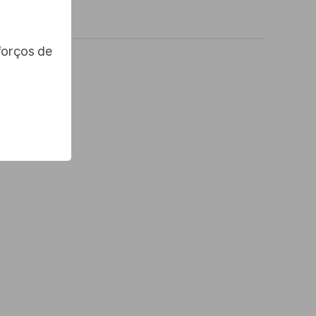
gvanex.
forços de