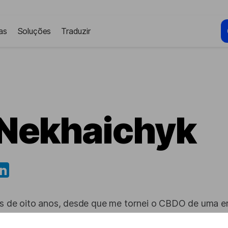
as
Soluções
Traduzir
 Nekhaichyk
is de oito anos, desde que me tornei o CBDO de uma e
e tempo, meu foco principal tem sido o desenvolvimen