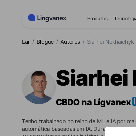
Painel de Gerenciamento de Cookies
Produtos
Tecnologi
Lar
/
Blogue
/
Autores
/
Siarhei Nekhaichyk
Siarhei
CBDO na Ligvanex
Tenho trabalhado no reino de ML e IA por ma
automática baseadas em IA. Durante todo ess