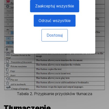
Zaakceptuj wszystkie
Odrzuć wszystkie
Dostosuj
Tabela 2. Przypisanie przycisków tłumacza
Tłumaczenie