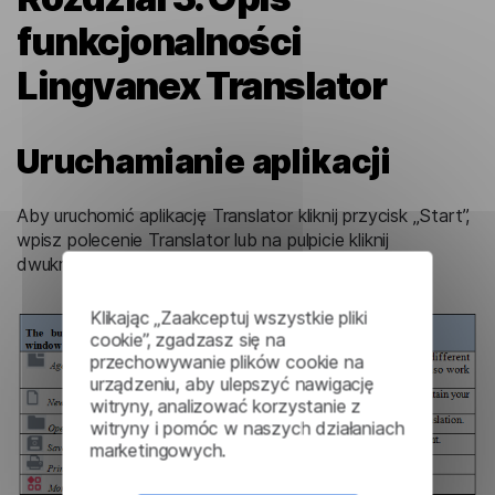
funkcjonalności
Lingvanex Translator
Uruchamianie aplikacji
Aby uruchomić aplikację Translator kliknij przycisk „Start”,
wpisz polecenie Translator lub na pulpicie kliknij
dwukrotnie etykietę translatora.
Klikając „Zaakceptuj wszystkie pliki
cookie”, zgadzasz się na
przechowywanie plików cookie na
urządzeniu, aby ulepszyć nawigację
witryny, analizować korzystanie z
witryny i pomóc w naszych działaniach
marketingowych.