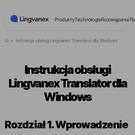
Panel zarządzania plikami cookies
Produkty
Technologie
Rozwiązania
Tł
>
Instrukcja obsługi Lingvanex Translator dla Windows
Instrukcja obsługi
Lingvanex Translator dla
Windows
Rozdział 1. Wprowadzenie