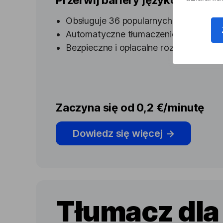
Przerwij bariery językowe, jedn
Obsługuje 36 popularnych języków na
Automatyczne tłumaczenie mowy w cz
Bezpieczne i opłacalne rozwiązania
Zaczyna się od 0,2 €/minutę
Dowiedz się więcej
→
Tłumacz dla