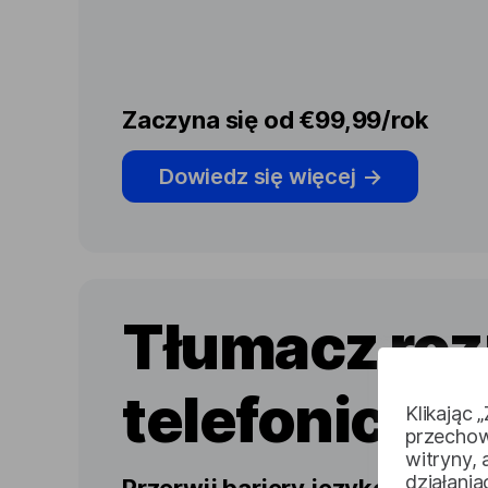
Zaczyna się od €99,99/rok
Dowiedz się więcej
→
Tłumacz ro
telefoniczn
Klikając 
przechow
witryny,
działani