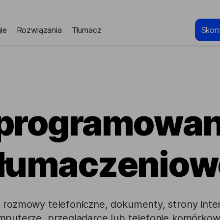
ie
Rozwiązania
Tłumacz
Skont
programowan
tłumaczeniow
 rozmowy telefoniczne, dokumenty, strony int
mputerze, przeglądarce lub telefonie komórko