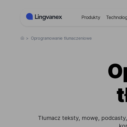
Panel zarządzania plikami cookies
Produkty
Technolog
>
Oprogramowanie tłumaczeniowe
O
Tłumacz teksty, mowę, podcasty,
ko