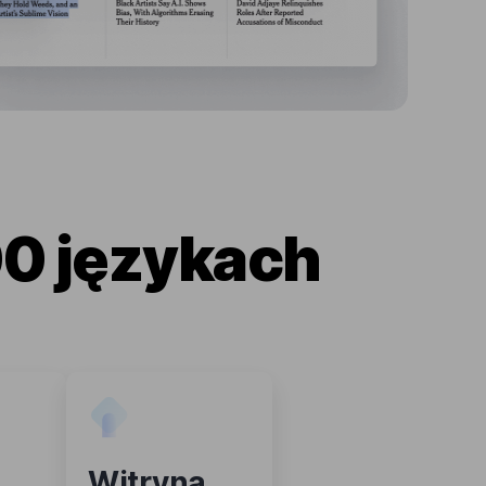
0 językach
Witryna