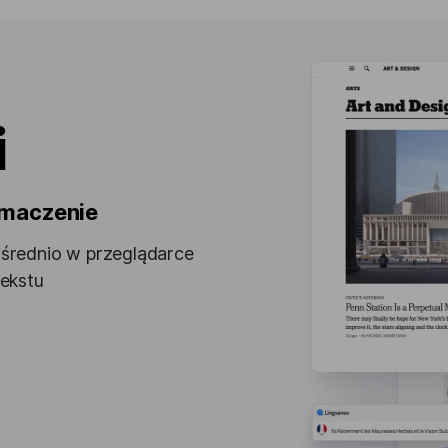
i
umaczenie
średnio w przeglądarce
ekstu