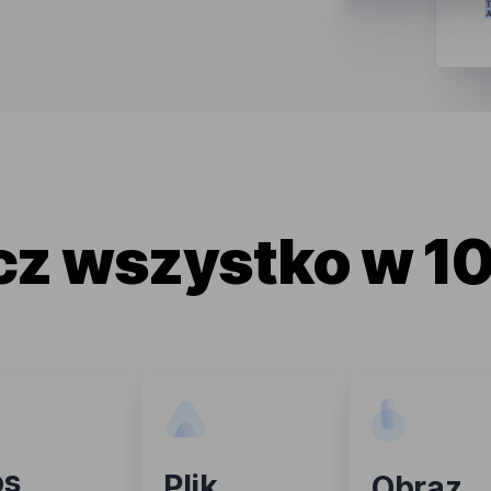
cz wszystko w 10
os
Plik
Obraz