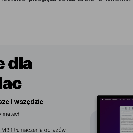
 dla
Mac
sze i wszędzie
ormatach
 MB i tłumaczenia obrazów