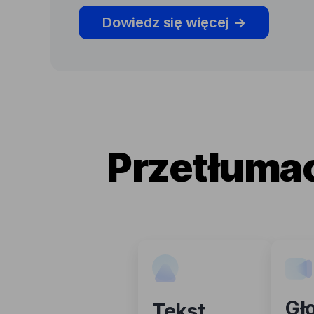
Dowiedz się więcej
→
Przetłuma
Gł
Tekst