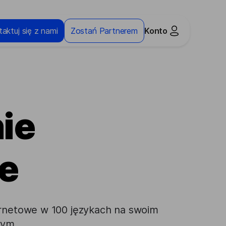
aktuj się z nami
Zostań Partnerem
Konto
ie
e
ernetowe w 100 językach na swoim
wym