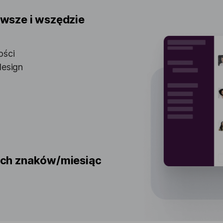
awsze i wszędzie
ości
design
ych znaków/miesiąc