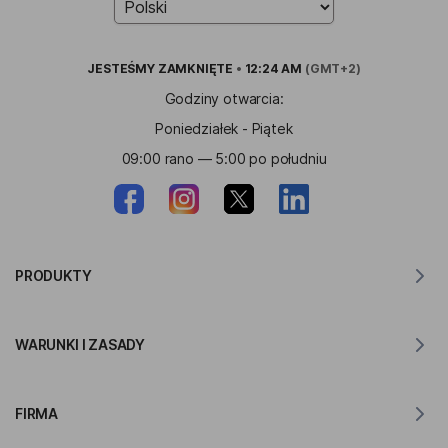
JESTEŚMY
ZAMKNIĘTE
•
12:24 AM
(GMT+2)
Godziny otwarcia:
Poniedziałek - Piątek
09:00 rano — 5:00 po południu
PRODUKTY
Tłumacz dla MacOS
WARUNKI I ZASADY
Tłumacz dla Windows
Tłumacz na iOS
Oświadczenie RODO Lingvanex
Tłumacz na Androida
FIRMA
Warunki korzystania z usługi
Tłumacz dla Chrome
Warunki korzystania z API Translation