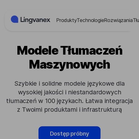
Panel zarządzania plikami cookies
Produkty
Technologie
Rozwiązania
Tł
Modele Tłumaczeń
Maszynowych
Szybkie i solidne modele językowe dla
wysokiej jakości i niestandardowych
tłumaczeń w 100 językach. Łatwa integracja
z Twoimi produktami i infrastrukturą
Dostęp próbny