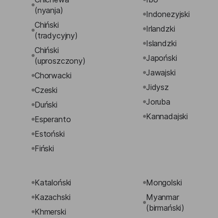
(nyanja)
Indonezyjski
Chiński
Irlandzki
(tradycyjny)
Islandzki
Chiński
Japoński
(uproszczony)
Jawajski
Chorwacki
Jidysz
Czeski
Joruba
Duński
Kannadajski
Esperanto
Estoński
Fiński
Kataloński
Mongolski
Kazachski
Myanmar
(birmański)
Khmerski