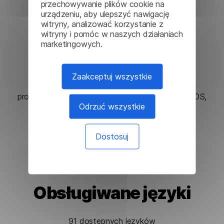
przechowywanie plików cookie na
urządzeniu, aby ulepszyć nawigację
witryny, analizować korzystanie z
witryny i pomóc w naszych działaniach
Bezproblemowa
marketingowych.
integracja
Zaakceptuj wszystkie
Szybko zintegruj nasze rozwiązania ze swoimi
produktami na platformach Linux, Windows, macOS,
Odrzuć wszystkie
webowych i mobilnych.
Dostosuj
Obsługiwane języki
91 dostępnych języków