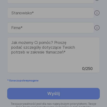
0/250
* Oznacza pole wymagane
Wyślij
Twoja prywatność jest dla nas najwyższym priorytetem; Twoje