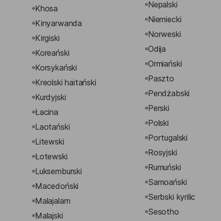
Nepalski
Khosa
Niemiecki
Kinyarwanda
Norweski
Kirgiski
Odija
Koreański
Ormiański
Korsykański
Paszto
Kreolski haitański
Pendżabski
Kurdyjski
Perski
Łacina
Polski
Laotański
Portugalski
Litewski
Rosyjski
Łotewski
Rumuński
Luksemburski
Samoański
Macedoński
Serbski kyrilic
Malajalam
Sesotho
Malajski