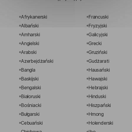
Afrykanerski
Francuski
Albański
Fryzyjski
Amharski
Galicyjski
Angielski
Grecki
Arabski
Gruziński
Azerbejdżański
Gudżarati
Bangla
Hausański
Baskijski
Hawajski
Bengalski
Hebrajski
Białoruski
Hinduski
Bośniacki
Hiszpański
Bułgarski
Hmong
Cebuański
Holenderski
Chichewa
Ibo