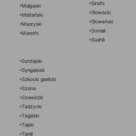
Sindhi
Malgaski
Słowacki
Maltański
Słoweński
Maoryski
Somali
Marathi
Suahili
Sundajski
Syngaleski
Szkocki gaelicki
Szona
Szwedzki
Tadżycki
Tagalski
Tajski
Tamil