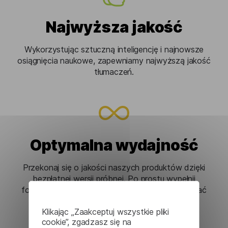
Najwyższa jakość
Wykorzystując sztuczną inteligencję i najnowsze
osiągnięcia naukowe, zapewniamy najwyższą jakość
tłumaczeń.
Optymalna wydajność
Przekonaj się o jakości naszych produktów dzięki
bezpłatnej wersji próbnej. Po prostu wypełnij
formularz Contact Us, a my pomożemy Ci wybrać
najlepsze rozwiązanie.
Klikając „Zaakceptuj wszystkie pliki
cookie”, zgadzasz się na