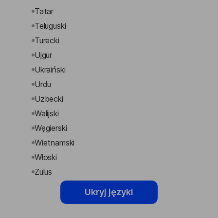
Tatar
Teluguski
Turecki
Ujgur
Ukraiński
Urdu
Uzbecki
Walijski
Węgierski
Wietnamski
Włoski
Zulus
Ukryj języki