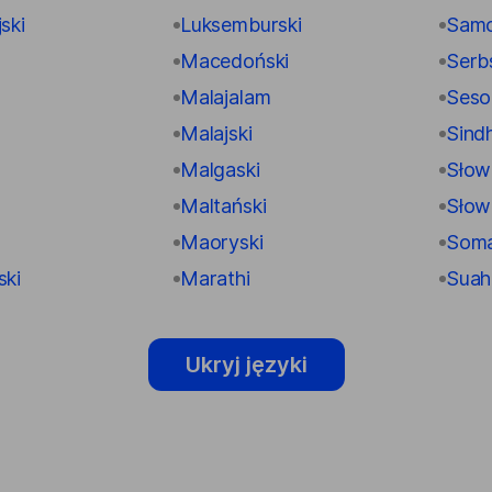
ski
Luksemburski
Samo
Macedoński
Serbs
Malajalam
Seso
Malajski
Sindh
Malgaski
Słow
Maltański
Słow
Maoryski
Soma
ski
Marathi
Suahi
Ukryj języki