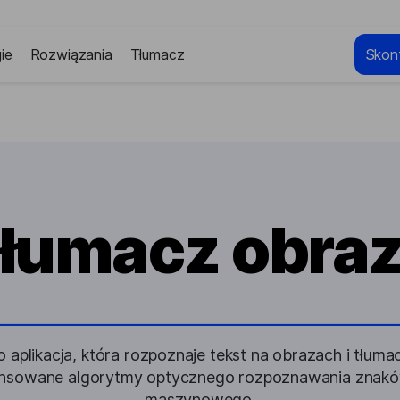
ie
Rozwiązania
Tłumacz
Skont
łumacz obra
aplikacja, która rozpoznaje tekst na obrazach i tłumac
nsowane algorytmy optycznego rozpoznawania znaków
maszynowego.