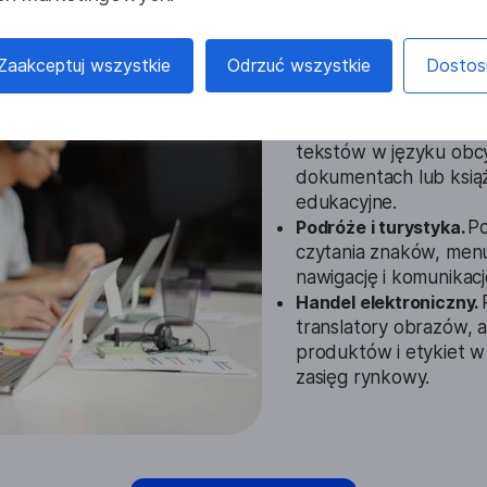
Przykłady z
obrazów
Zaakceptuj wszystkie
Odrzuć wszystkie
Dostos
Edukacja.
Tłumacze o
tekstów w języku obc
dokumentach lub ksią
edukacyjne.
Podróże i turystyka.
P
czytania znaków, menu
nawigację i komunikacj
Handel elektroniczny.
translatory obrazów, 
produktów i etykiet w
zasięg rynkowy.