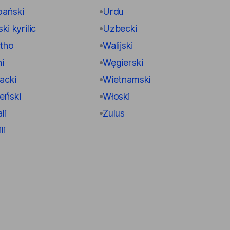
ański
Urdu
ki kyrilic
Uzbecki
tho
Walijski
i
Węgierski
acki
Wietnamski
eński
Włoski
li
Zulus
li