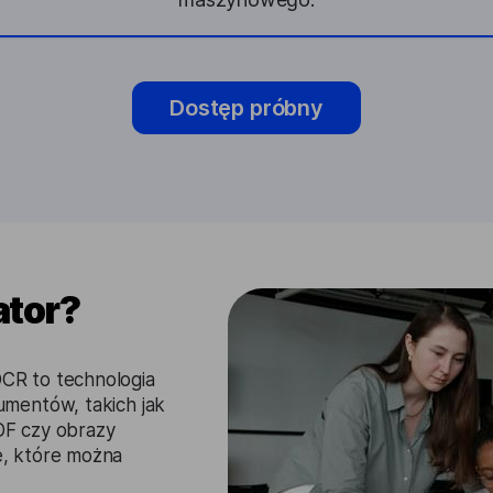
Dostęp próbny
ator?
CR to technologia
mentów, takich jak
DF czy obrazy
, które można