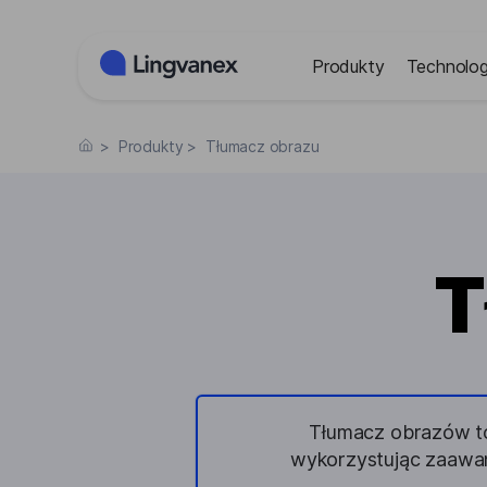
Panel zarządzania plikami cookies
Produkty
Technolog
>
Produkty
>
Tłumacz obrazu
T
Tłumacz obrazów to 
wykorzystując zaawa