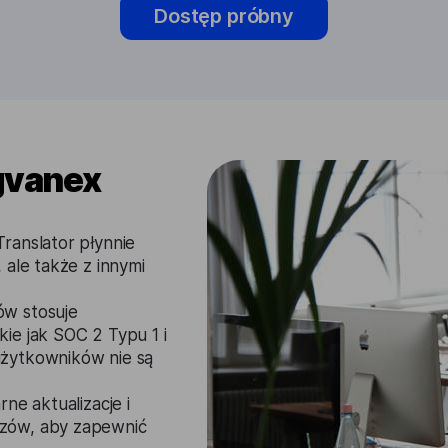
Dostęp próbny
gvanex
ranslator płynnie
 ale także z innymi
w stosuje
ie jak SOC 2 Typu 1 i
użytkowników nie są
ne aktualizacje i
azów, aby zapewnić