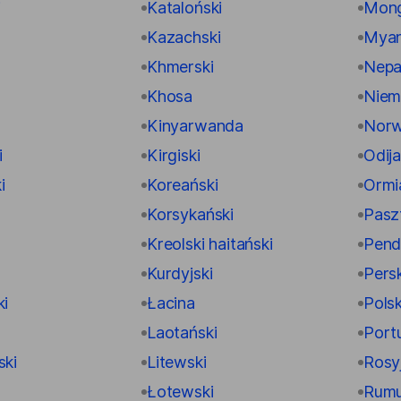
i
Kataloński
Mong
Kazachski
Myan
Khmerski
Nepa
Khosa
Niem
Kinyarwanda
Norw
i
Kirgiski
Odij
i
Koreański
Ormi
Korsykański
Pasz
Kreolski haitański
Pend
Kurdyjski
Persk
ki
Łacina
Polsk
Laotański
Port
ski
Litewski
Rosyj
Łotewski
Rumu