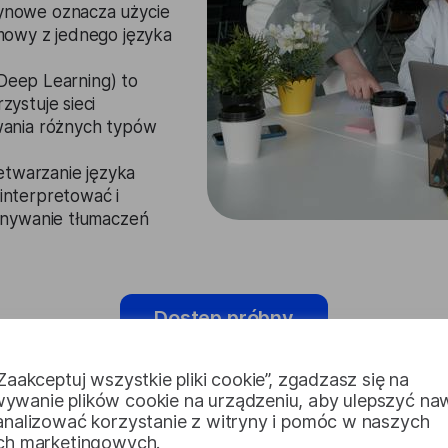
ynowe oznacza użycie
mowy z jednego języka
 Deep Learning) to
ystuje sieci
wania różnych typów
etwarzanie języka
nterpretować i
onywanie tłumaczeń
Dostęp próbny
„Zaakceptuj wszystkie pliki cookie”, zgadzasz się na
ywanie plików cookie na urządzeniu, aby ulepszyć na
 analizować korzystanie z witryny i pomóc w naszych
ach marketingowych.