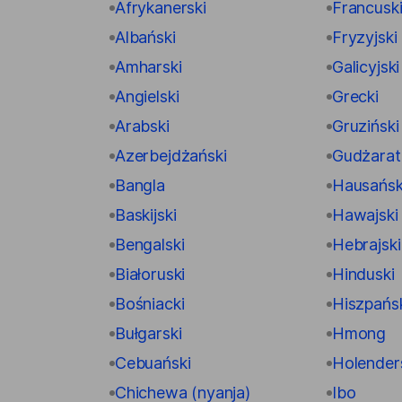
Afrykanerski
Francusk
Albański
Fryzyjski
Amharski
Galicyjski
Angielski
Grecki
Arabski
Gruziński
Azerbejdżański
Gudżarat
Bangla
Hausańsk
Baskijski
Hawajski
Bengalski
Hebrajski
Białoruski
Hinduski
Bośniacki
Hiszpańs
Bułgarski
Hmong
Cebuański
Holender
Chichewa (nyanja)
Ibo