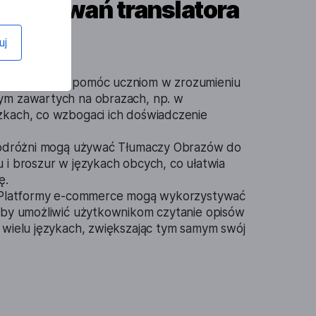
astosowań translatora
uj
brazów mogą pomóc uczniom w zrozumieniu
ym zawartych na obrazach, np. w
żkach, co wzbogaci ich doświadczenie
odróżni mogą używać Tłumaczy Obrazów do
 i broszur w językach obcych, co ułatwia
ę.
Platformy e-commerce mogą wykorzystywać
aby umożliwić użytkownikom czytanie opisów
 wielu językach, zwiększając tym samym swój