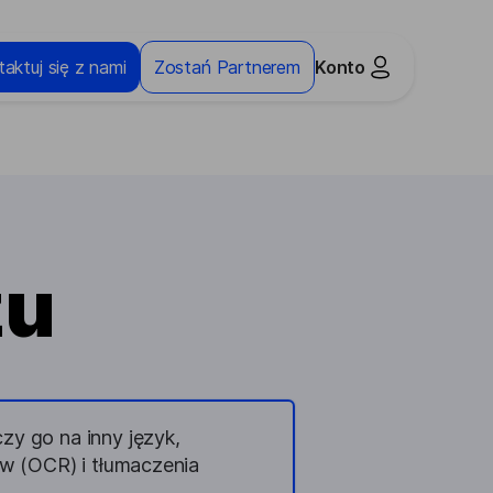
aktuj się z nami
Zostań Partnerem
Konto
zu
zy go na inny język,
 (OCR) i tłumaczenia