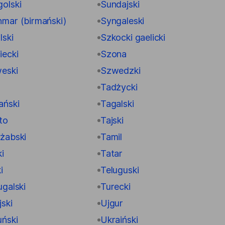
olski
Sundajski
mar (birmański)
Syngaleski
lski
Szkocki gaelicki
iecki
Szona
eski
Szwedzki
a
Tadżycki
ański
Tagalski
to
Tajski
żabski
Tamil
i
Tatar
i
Teluguski
ugalski
Turecki
ski
Ujgur
ński
Ukraiński