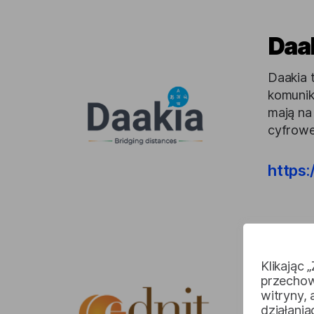
Daa
Daakia 
komunik
mają na
cyfrowe
https:
Edni
Klikając 
Ednit S
przechow
to tłum
witryny,
ponad d
działani