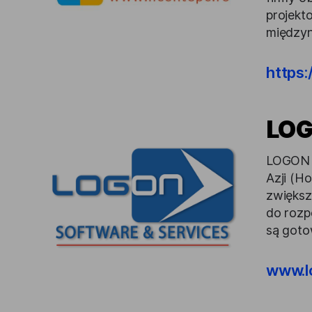
projekt
między
https:
LO
LOGON t
Azji (H
zwiększ
do rozp
są goto
www.l