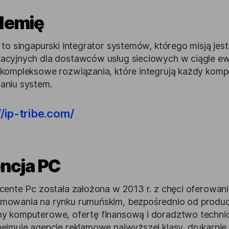
plemię
 to singapurski integrator systemów, którego misją jes
acyjnych dla dostawców usług sieciowych w ciągle e
 kompleksowe rozwiązania, które integrują każdy kompo
aniu system.
//ip-tribe.com/
encja PC
icente Pc została założona w 2013 r. z chęci oferowan
mowania na rynku rumuńskim, bezpośrednio od produce
y komputerowe, ofertę finansową i doradztwo technic
bejmuje agencje reklamowe najwyższej klasy, drukarnie,