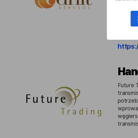
świadcz
rozwiąz
badawcz
dzięki 
https:
Han
Future 
transmi
potrzeb
wprowad
węgiers
transmi