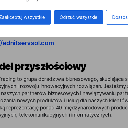
ą usługi konsultingowe, aby najlepiej odpowiadać wym
ania o globalnych standardach za pośrednictwem sw
Zaakceptuj wszystkie
Odrzuć wszystkie
Dostos
ych, rozwojowych i dostawczych, zmotywowanych d
zaangażowanemu wsparciu ze strony partnerów techno
//ednitservsol.com
del przyszłościowy
Trading to grupa doradztwa biznesowego, skupiająca s
syjnych i rozwoju innowacyjnych rozwiązań. Jesteśmy 
 naszych partnerów biznesowych i nawiązywaniu partn
zania nowych produktów i usług dla naszych klientów
ką reprezentację ponad 40 międzynarodowych produce
syjnych, telekomunikacyjnych i informatycznych.