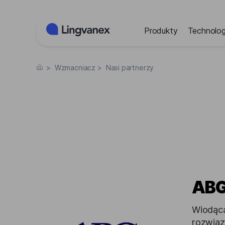
Panel zarządzania plikami cookies
Produkty
Technolog
>
Wzmacniacz
>
Nasi partnerzy
AB
Wiodąca
rozwiąz