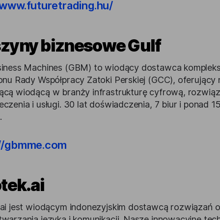
/www.futuretrading.hu/
zyny biznesowe Gulf
siness Machines (GBM) to wiodący dostawca komple
ionu Rady Współpracy Zatoki Perskiej (GCC), oferujący 
ącą wiodącą w branży infrastrukturę cyfrową, rozwiąz
eczenia i usługi. 30 lat doświadczenia, 7 biur i ponad
.
://gbmme.com
tek.ai
.ai jest wiodącym indonezyjskim dostawcą rozwiązań op
twarzania języka i komunikacji. Nasze innowacyjne tec