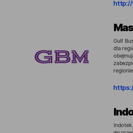
http:/
Mas
Gulf Bu
dla reg
obejmuj
zabezpi
regionie
https
Indo
Indotek
do prze