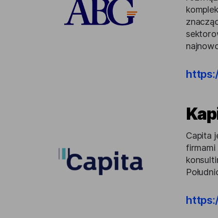
komplek
znacząc
sektoro
najnowo
https
Kapi
Capita 
firmami
konsulti
Południ
https: