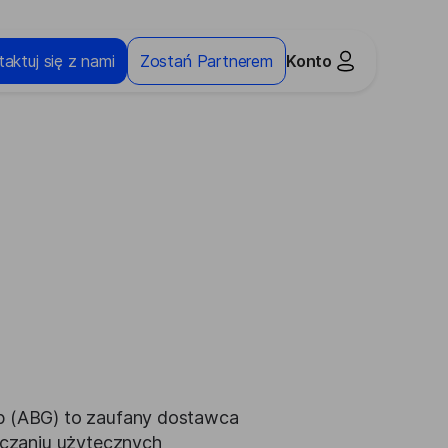
aktuj się z nami
Zostań Partnerem
Konto
up (ABG) to zaufany dostawca
arczaniu użytecznych