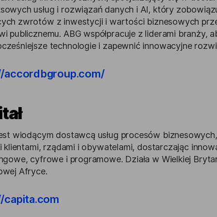
sowych usług i rozwiązań danych i AI, który zobowiązu
ych zwrotów z inwestycji i wartości biznesowych pr
wi publicznemu. ABG współpracuje z liderami branży, 
cześniejsze technologie i zapewnić innowacyjne rozwią
://accordbgroup.com/
tał
jest wiodącym dostawcą usług procesów biznesowych,
 i klientami, rządami i obywatelami, dostarczając inno
ngowe, cyfrowe i programowe. Działa w Wielkiej Brytanii
owej Afryce.
//capita.com