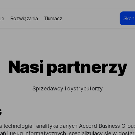
ie
Rozwiązania
Tłumacz
Skont
Nasi partnerzy
Sprzedawcy i dystrybutorzy
G
 technologia i analityka danych Accord Business Gro
ań i usług informatycznych, specjalizujący się w dost