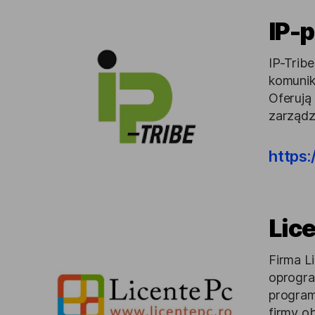
IP-
IP-Tribe
komunik
Oferują
zarządz
https:
Lic
Firma L
oprogra
program
firmy o