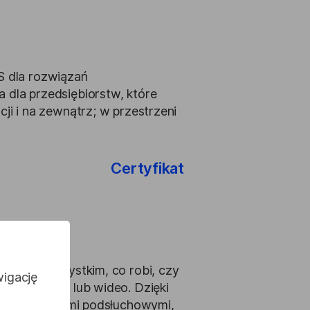
S dla rozwiązań
 dla przedsiębiorstw, które
ji i na zewnątrz; w przestrzeni
Certyfikat
ązań we wszystkim, co robi, czy
wigację
owy, tekstu lub wideo. Dzięki
lnymi agencjami podsłuchowymi,