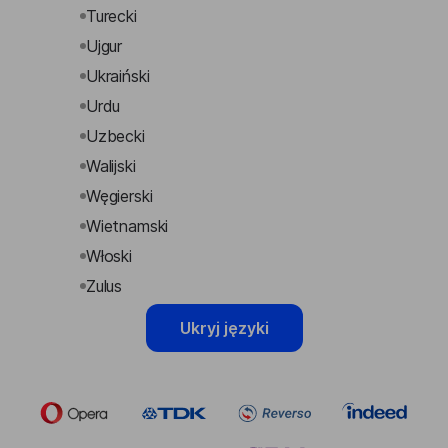
Turecki
Ujgur
Ukraiński
Urdu
Uzbecki
Walijski
Węgierski
Wietnamski
Włoski
Zulus
Ukryj języki