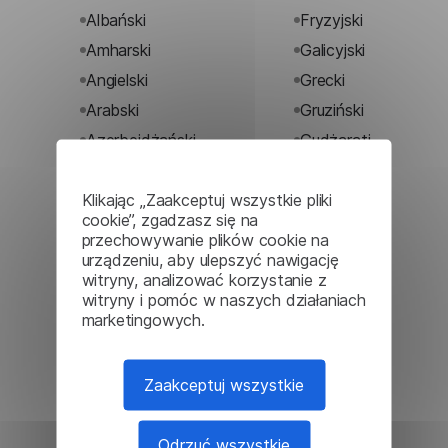
Albański
Fryzyjski
Amharski
Galicyjski
Angielski
Grecki
Arabski
Gruziński
Azerbejdżański
Gudżarati
Bangla
Hausański
Klikając „Zaakceptuj wszystkie pliki
Baskijski
Hawajski
cookie”, zgadzasz się na
Bengalski
Hebrajski
przechowywanie plików cookie na
urządzeniu, aby ulepszyć nawigację
Białoruski
Hinduski
witryny, analizować korzystanie z
Bośniacki
Hiszpański
witryny i pomóc w naszych działaniach
marketingowych.
Bułgarski
Hmong
Cebuański
Holenderski
Chichewa
Ibo
Zaakceptuj wszystkie
(nyanja)
Indonezyjski
Chiński
Irlandzki
Odrzuć wszystkie