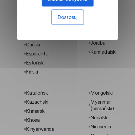
(tradycyjny)
Islandzki
Chiński
Japoński
Dostosuj
(uproszczony)
Jawajski
Chorwacki
Jidysz
Czeski
Joruba
Duński
Kannadajski
Esperanto
Estoński
Fiński
Kataloński
Mongolski
Kazachski
Myanmar
(birmański)
Khmerski
Nepalski
Khosa
Niemiecki
Kinyarwanda