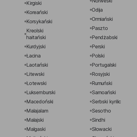
Norweski
Kirgiski
Odija
Koreański
Ormiański
Korsykański
Paszto
Kreolski
haitański
Pendżabski
Kurdyjski
Perski
Łacina
Polski
Laotański
Portugalski
Litewski
Rosyjski
Łotewski
Rumuński
Luksemburski
Samoański
Macedoński
Serbski kyrilic
Malajalam
Sesotho
Malajski
Sindhi
Malgaski
Słowacki