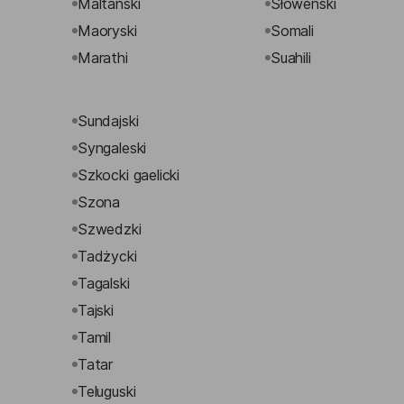
Maltański
Słoweński
Maoryski
Somali
Marathi
Suahili
Sundajski
Syngaleski
Szkocki gaelicki
Szona
Szwedzki
Tadżycki
Tagalski
Tajski
Tamil
Tatar
Teluguski